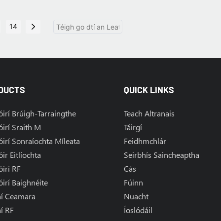
14
DUCTS
QUICK LINKS
irí Brúigh-Tarraingthe
Teach Altranais
irí Sraith M
Táirgí
irí Sonraíochta Míleata
Feidhmchlár
ir Eitlíochta
Seirbhís Saincheaptha
irí RF
Cás
irí Baighnéite
Fúinn
aí Ceamara
Nuacht
í RF
Íoslódáil