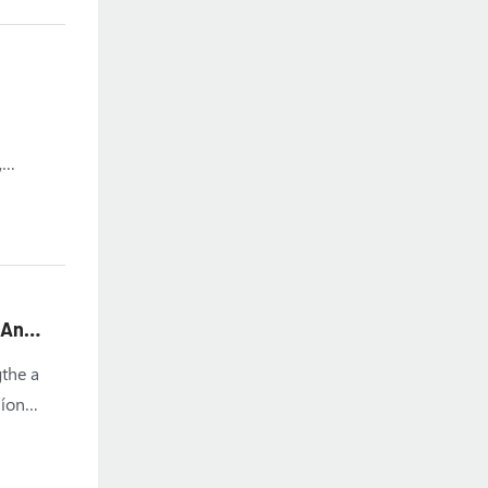
,
 An
gthe a
líon
irí in