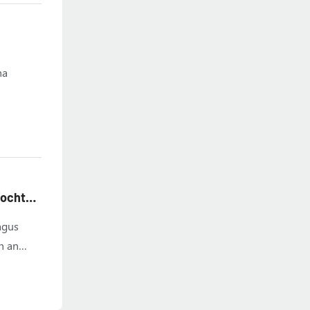
ha
íochtaí
agus
n an