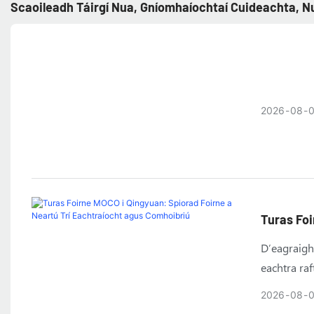
Scaoileadh Táirgí Nua, Gníomhaíochtaí Cuideachta, Nu
2026
08
Turas Foi
Agus Com
D’eagraigh
eachtra raf
chuideacht
2026
08
san ionad o