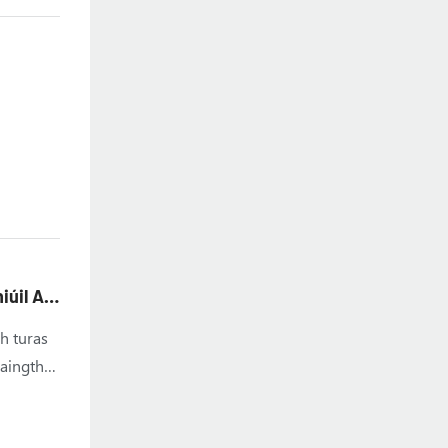
 agus
gus an
iúil Ar
h turas
raingthe