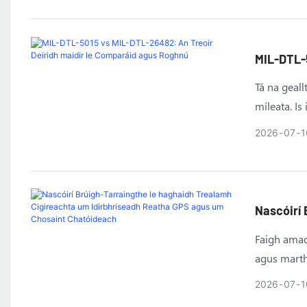
MIL-DTL-
Agus Ro
Tá na geall
míleata. I
mó tóir.
2026
07
1
Nascóirí
Idirbhri
Faigh amac
agus marth
agus córai
2026
07
1