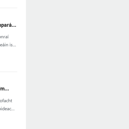
mparáid
onraí
eáin is
Um
ofacht
óideach,