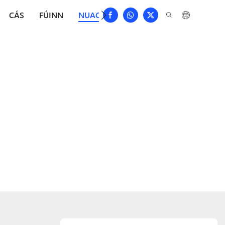
CÁS
FÚINN
NUACHT
ÍOSLÓDÁIL
DÉAN TEAG