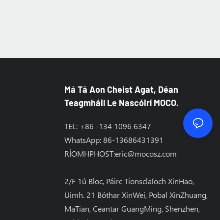
Má Tá Aon Cheist Agat, Déan
Teagmháil Le Nascóirí MOCO.
TEL: +86 -134 1096 6347
WhatsApp: 86-13686431391
RÍOMHPHOST:
eric@mocosz.com
2/F 1ú Bloc, Páirc Tionsclaíoch XinHao,
Uimh. 21 Bóthar XinWei, Pobal XinZhuang,
MaTian, ​​Ceantar GuangMing, Shenzhen,