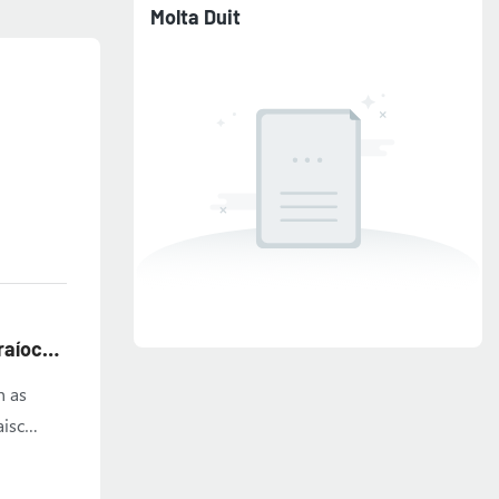
Molta Duit
raíocht
h as
aisc
earfach