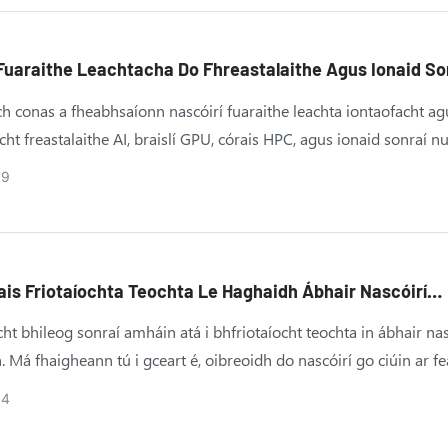
he ag an dá thaobh ar riachtanais iarratais, riachtanais sainchea
éadú feidhmíochta, rud a leag bunchloch láidir do chomhar am
rgadh na nascóirí tionsclaíocha.
Fuaraithe Leachtacha Do Fhreastalaithe Agus Ionaid So
ta Saorga: Treoir Roghnúcháin Iomlán
h conas a fheabhsaíonn nascóirí fuaraithe leachta iontaofacht ag
cht freastalaithe AI, braislí GPU, córais HPC, agus ionaid sonraí n
 Foghlaim faoi chúplálacha dícheangail thapa, fuarú pláta fuar, f
09
ais, comhtháthú CDU, agus conas an réiteach fuaraithe leachta c
d'fheidhmchlár.
is Friotaíochta Teochta Le Haghaidh Ábhair Nascóirí
ach
ht bhileog sonraí amháin atá i bhfriotaíocht teochta in ábhair nas
h. Má fhaigheann tú i gceart é, oibreoidh do nascóirí go ciúin ar f
eithicle.
04