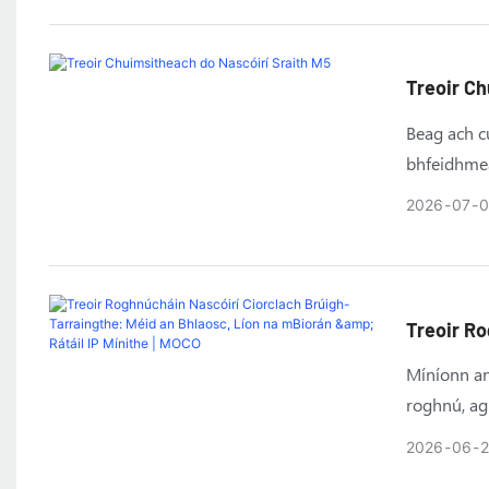
Treoir Ch
Beag ach c
bhfeidhmea
ardfheidhm
2026
07
0
Treoir Ro
Bhlaosc, 
Míníonn an
roghnú, ag
bioráin (2–
2026
06
iarratais l