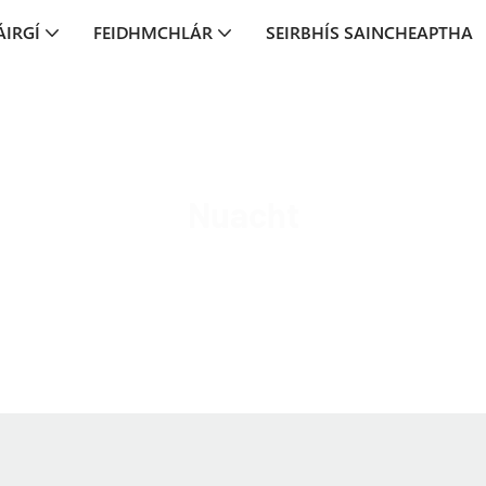
ÁIRGÍ
FEIDHMCHLÁR
SEIRBHÍS SAINCHEAPTHA
Nuacht
MOCO Interconnect
Nuacht