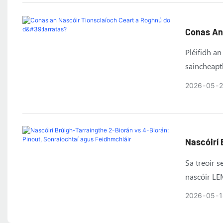
Conas An 
Pléifidh an
saincheapth
2026
05
Nascóirí 
Agus Fei
Sa treoir 
nascóir LE
nascóir cea
2026
05
1