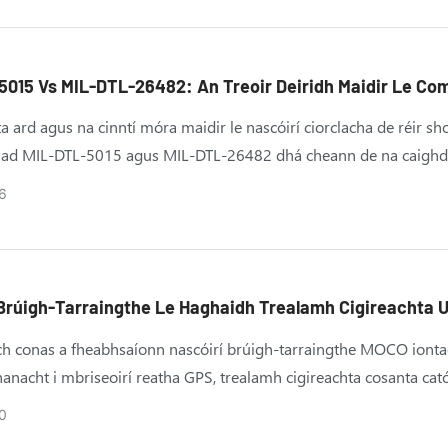
5015 Vs MIL-DTL-26482: An Treoir Deiridh Maidir Le Co
ghnú
ta ard agus na cinntí móra maidir le nascóirí ciorclacha de réir sh
s iad MIL-DTL-5015 agus MIL-DTL-26482 dhá cheann de na caighd
6
 Brúigh-Tarraingthe Le Haghaidh Trealamh Cigireachta 
seadh Reatha GPS Agus Um Chosaint Chatóideach
h conas a fheabhsaíonn nascóirí brúigh-tarraingthe MOCO ionta
anacht i mbriseoirí reatha GPS, trealamh cigireachta cosanta cat
s monatóireachta tionsclaíocha lasmuigh.
0