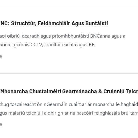
 t-alt seo rialacha roghnúcháin praiticiúla, sonraíochtaí teicniúla,
 ar fáil chun cabhrú le botúin choitianta dearaidh a sheachaint a
scóra is iontaofa a roghnú.
NC: Struchtúr, Feidhmchláir Agus Buntáistí
aoi oibriú, dearadh agus príomhbhuntáistí BNCanna agus a
nna i gcórais CCTV, craoltóireachta agus RF.
8
 Mhonarcha Chustaiméirí Gearmánacha & Cruinniú Teicn
Sraith-M
 thug toscaireacht ón nGearmáin cuairt ar ár monarcha le haghaid
s malartú teicniúil a dhírigh ar na nascóirí féinghlasála brú-tar
Áiríodh leis an gcuairt athbhreithniú cuimsitheach ar ár gcumas
8
hta, córais rialaithe cáilíochta, agus próisis táirgthe. Bhí plé