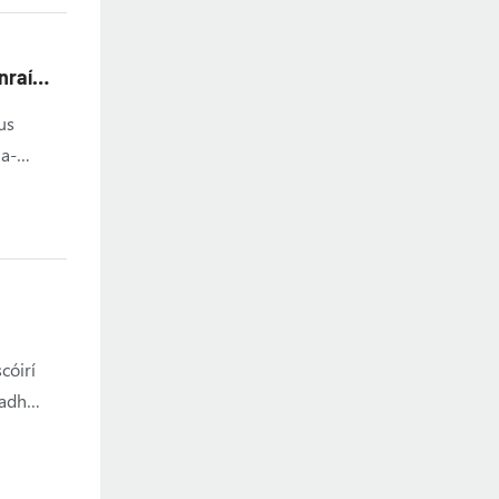
ptha,
ach
nraí
us
ua-
uarú
eart a
cóirí
eadh