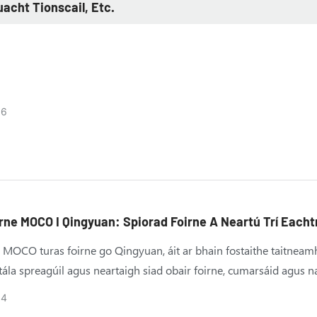
acht Tionscail, Etc.
06
rne MOCO I Qingyuan: Spiorad Foirne A Neartú Trí Eacht
hoibriú
 MOCO turas foirne go Qingyuan, áit ar bhain fostaithe taitneam
tála spreagúil agus neartaigh siad obair foirne, cumarsáid agus n
a. Léiríonn an ghníomhaíocht seo tiomantas MOCO do chultúr d
04
ibre agus do spiorad foirne aontaithe.