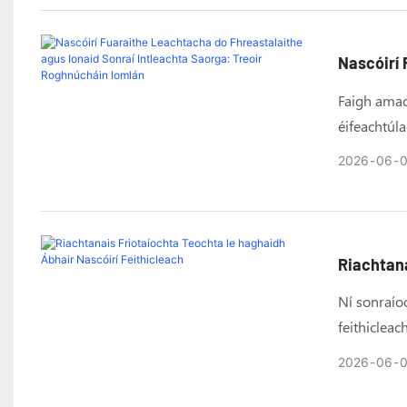
mionsonrait
agus uasmh
anseo i ma
Nascóirí 
Intleach
Faigh amac
éifeachtúla
aimseartha.
2026
06
tumoideach
roghnú do 
Riachtana
Feithicle
Ní sonraíoc
feithicleac
shaolré na f
2026
06