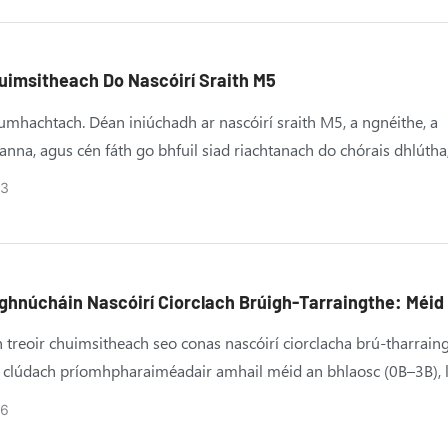
uimsitheach Do Nascóirí Sraith M5
umhachtach. Déan iniúchadh ar nascóirí sraith M5, a ngnéithe, a
nna, agus cén fáth go bhfuil siad riachtanach do chórais dhlútha
íochta.
3
ghnúcháin Nascóirí Ciorclach Brúigh-Tarraingthe: Méid
Líon Na MBiorán & Rátáil IP Mínithe | MOCO
 treoir chuimsitheach seo conas nascóirí ciorclacha brú-tharrain
 clúdach príomhpharaiméadair amhail méid an bhlaosc (0B–3B), 
30+), agus rátálacha cosanta IP ó IP50 go IP68. Deartha d'innealtó
26
eighis, uathoibrithe tionsclaíoch, tástála & tomhais, agus aeraspáis,