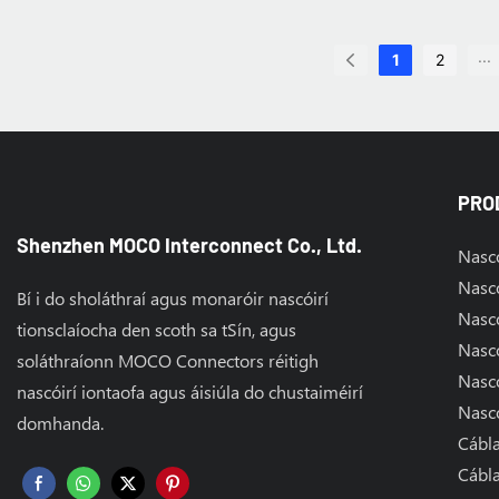
...
1
2
PRO
Shenzhen MOCO Interconnect Co., Ltd.
Nascó
Nascó
Bí i do sholáthraí agus monaróir nascóirí
Nascó
tionsclaíocha den scoth sa tSín, agus
Nascó
soláthraíonn MOCO Connectors réitigh
Nascó
nascóirí iontaofa agus áisiúla do chustaiméirí
Nascó
domhanda.
Cábl
Cábla