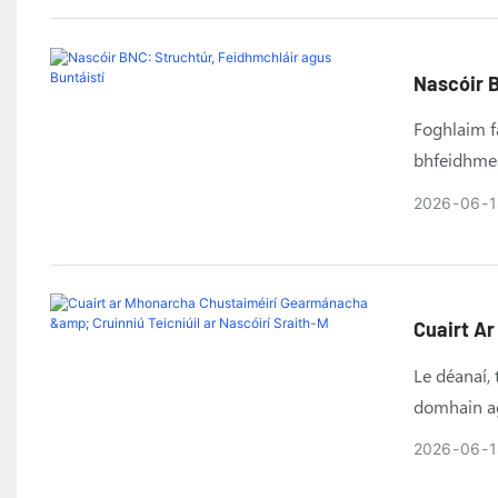
cuireann an
léargais CC
réiteach na
Nascóir B
Foghlaim f
bhfeidhmea
2026
06
1
Cuairt Ar
Nascóirí 
Le déanaí,
domhain agu
Sraith-M. 
2026
06
1
déantúsaíoc