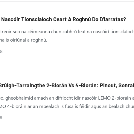
Nascóir Tionsclaíoch Ceart A Roghnú Do D'Iarratas?
 treoir seo na céimeanna chun cabhrú leat na nascóirí tionsclaíoc
a is oiriúnaí a roghnú.
28
Brúigh-Tarraingthe 2-Biorán Vs 4-Biorán: Pinout, Sonra
dhmchláir
seo, gheobhaimid amach an difríocht idir nascóir LEMO 2-bioráin 
MO 4-bioráin ar an mbealach is fusa is féidir agus an bealach chu
rt a roghnú le húsáid do do thionscadal.
8