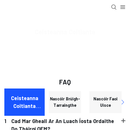
Ceisteanna Coitianta
MOCO Interconnect
Ceisteanna Coitianta
FAQ
Ceisteanna
Nascóir Brúigh-
Nascóir Faoi
Tarraingthe
Uisce
Coitianta
OEM/ODM
1
Cad Mar Gheall Ar An Luach Íosta Ordaithe
1
Do Tháirgí OEM?