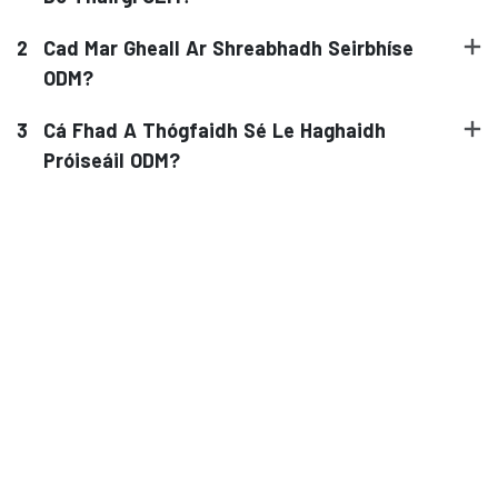
2
Cad Mar Gheall Ar Shreabhadh Seirbhíse
2
ODM?
3
Cá Fhad A Thógfaidh Sé Le Haghaidh
3
Próiseáil ODM?
4
5
6
7