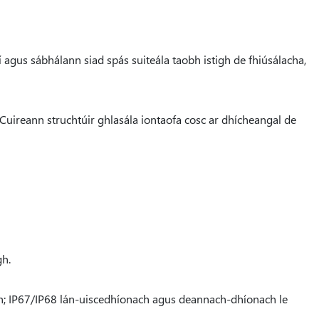
agus sábhálann siad spás suiteála taobh istigh de fhiúsálacha,
 Cuireann struchtúir ghlasála iontaofa cosc ​​ar dhícheangal de
gh.
gh; IP67/IP68 lán-uiscedhíonach agus deannach-dhíonach le