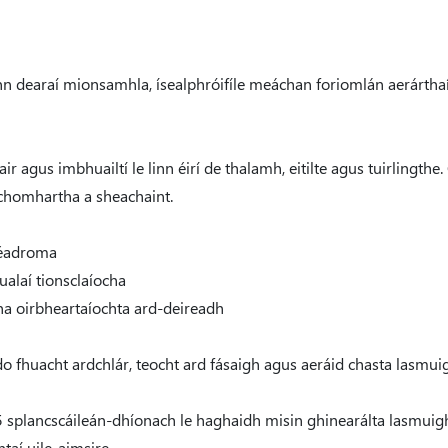
n dearaí mionsamhla, ísealphróifíle meáchan foriomlán aerárthaí 
 agus imbhuailtí le linn éirí de thalamh, eitilte agus tuirlingthe.
r chomhartha a sheachaint.
a éadroma
ualaí tionsclaíocha
na oirbheartaíochta ard-deireadh
do fhuacht ardchlár, teocht ard fásaigh agus aeráid chasta lasmui
65 splancscáileán-dhíonach le haghaidh misin ghinearálta lasmui
taí uile-aimsire.