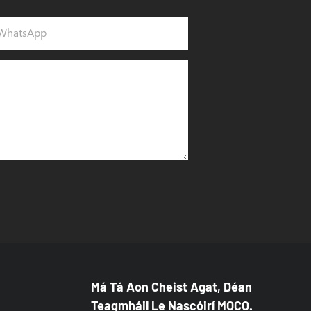
whatsApp
Má Tá Aon Cheist Agat, Déan
Teagmháil Le Nascóirí MOCO.