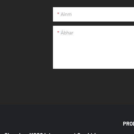
Ainm
Ábhar
PRO