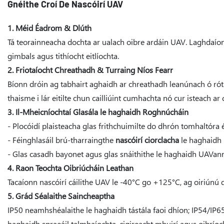
Gnéithe Croí De Nascóirí UAV
1. Méid Éadrom & Dlúth
Tá teorainneacha dochta ar ualach oibre ardáin UAV. Laghdaíon
gimbals agus tithíocht eitlíochta.
2. Friotaíocht Chreathadh & Turraing Níos Fearr
Bíonn dróin ag tabhairt aghaidh ar chreathadh leanúnach ó rótair
thaisme i lár eitilte chun cailliúint cumhachta nó cur isteach a
3. Il-Mheicníochtaí Glasála le haghaidh Roghnúcháin
- Plocóidí plaisteacha glas frithchuimilte do dhrón tomhaltór
- Féinghlasáil brú-tharraingthe
nascóirí ciorclacha
le haghaidh 
- Glas casadh bayonet agus glas snáithithe le haghaidh UAVan
4. Raon Teochta Oibriúcháin Leathan
Tacaíonn nascóirí cáilithe UAV le -40°C go +125°C, ag oiriúnú 
5. Grád Séalaithe Saincheaptha
IP50 neamhshéalaithe le haghaidh tástála faoi dhíon; IP54/IP
haghaidh spraeáil talmhaíochta, cigireacht mhuirí agus oibríoch