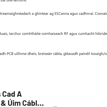
h leictreamaighnéadach a ghintear ag ESCanna agus cadhnraí. Cosn
rdluais, tarchur comhtháite comhaiseach RF agus cumhacht hibride
sadh PCB uillinne dheis, breiseán cábla, gléasadh painéil tosaigh/c
 Cad A
 & Úim Cábla