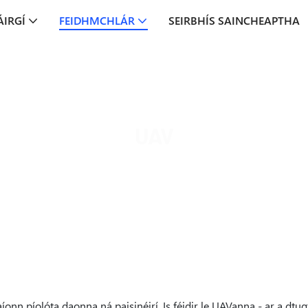
ÁIRGÍ
FEIDHMCHLÁR
SEIRBHÍS SAINCHEAPTHA
UAV
MOCO Interconnect
Feidhmchlár
UAV
onn píolóta daonna ná paisinéirí. Is féidir le UAVanna - ar a dtu