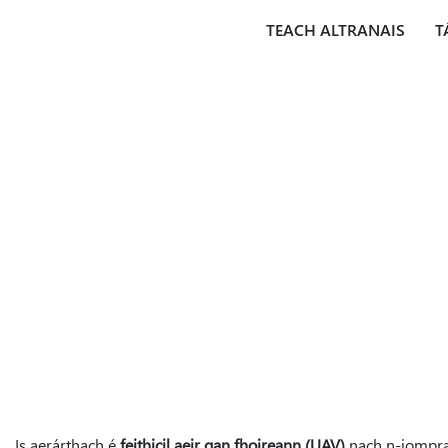
TEACH ALTRANAIS
T
Is aerárthach é
feithicil aeir gan fhoireann (UAV)
nach n-iompraí