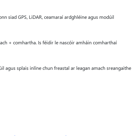
aíonn siad GPS, LiDAR, ceamaraí ardghléine agus modúil
ach + comhartha. Is féidir le nascóir amháin comharthaí
úil agus splais inlíne chun freastal ar leagan amach sreangaithe