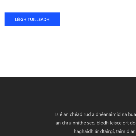
Do AUV Tionsclaíoch
LÉIGH TUILLEADH
Is é an chéad rud a dhéanaimid ná bual
an chruinnithe seo, bíodh leisce ort d
haghaidh ár dtáirgí, táimid ar