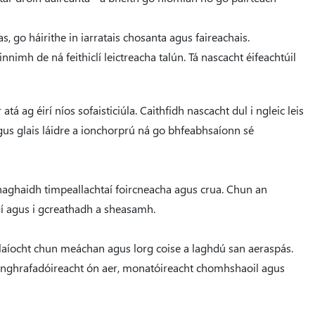
s, go háirithe in iarratais chosanta agus faireachais.
nimh de ná feithiclí leictreacha talún. Tá nascacht éifeachtúil
á ag éirí níos sofaisticiúla. Caithfidh nascacht dul i ngleic leis
gus glais láidre a ionchorprú ná go bhfeabhsaíonn sé
e haghaidh timpeallachtaí foircneacha agus crua. Chun an
gí agus i gcreathadh a sheasamh.
álaíocht chun meáchan agus lorg coise a laghdú san aeraspás.
anghrafadóireacht ón aer, monatóireacht chomhshaoil ​​agus