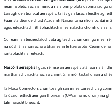
neamhspleách ach is minic a rialaíonn píolóta daonna iad go c
Laistigh den tionscal aeraspáis, tá fás gan fasach feicthe ag fei
Fuair ​​staidéar de chuid Acadamh Náisiúnta na nEolaíochtaí in 
agus éifeachtach ríthábhachtach in earnálacha chomh dian sin.
Cuireann an teicneolaíocht atá ag teacht chun cinn go mear réitig
na dúshláin shonracha a bhaineann le haeraspás. Ceann de na b
iontaofacht na réiteach.
Nascóirí aeraspáis
I gcás réimse an aeraspáis atá faoi rialáil 
marthanacht riachtanach a chinntiú, ní mór tástáil dhian a dh
Tá Moco Connectors chun tosaigh san innealtóireacht, ag coinne
Tá úsáid feithiclí aeir gan fhoireann (UAVanna nó dróin) ina 
talmhaíocht bheacht.