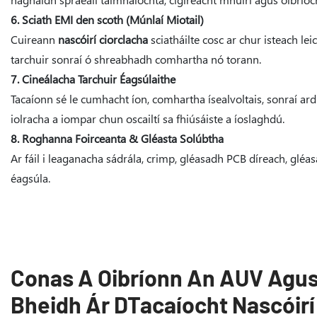
6. Sciath EMI den scoth (Múnlaí Miotail)
Cuireann
nascóirí ciorclacha
sciatháilte cosc ​​ar chur isteac
tarchuir sonraí ó shreabhadh comhartha nó torann.
7. Cineálacha Tarchuir Éagsúlaithe
Tacaíonn sé le cumhacht íon, comhartha ísealvoltais, sonraí a
iolracha a iompar chun oscailtí sa fhiúsáiste a íoslaghdú.
8. Roghanna Foirceanta & Gléasta Solúbtha
Ar fáil i leaganacha sádrála, crimp, gléasadh PCB díreach, gléa
éagsúla.
Conas A Oibríonn An AUV Agus
Bheidh Ár DTacaíocht Nascóirí