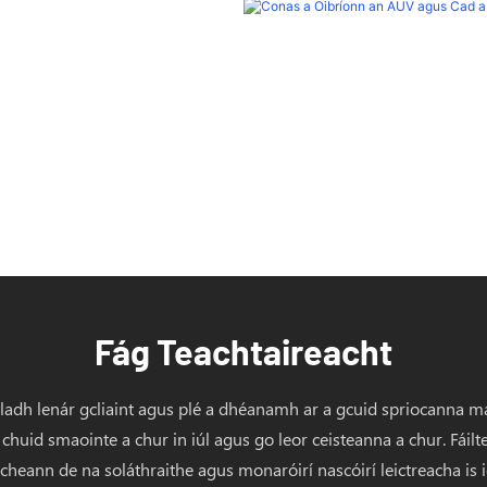
Fág Teachtaireacht
adh lenár gcliaint agus plé a dhéanamh ar a gcuid spriocanna mai
o chuid smaointe a chur in iúl agus go leor ceisteanna a chur. Fái
 cheann de na soláthraithe agus monaróirí nascóirí leictreacha is io