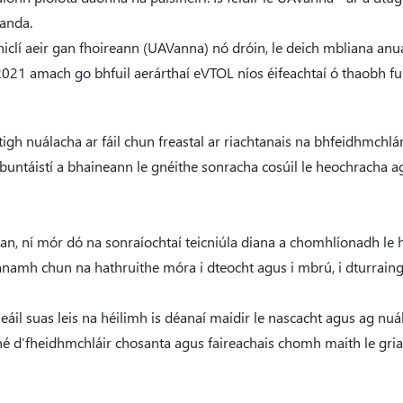
ianda.
thiclí aeir gan fhoireann (UAVanna) nó dróin, le deich mbliana anua
2021 amach go bhfuil aerárthaí eVTOL níos éifeachtaí ó thaobh fuin
h nuálacha ar fáil chun freastal ar riachtanais na bhfeidhmchlár at
untáistí a bhaineann le gnéithe sonracha cosúil le heochracha a
dhian, ní mór dó na sonraíochtaí teicniúla diana a chomhlíonadh l
éanamh chun na hathruithe móra i dteocht agus i mbrú, i dturrain
áil suas leis na héilimh is déanaí maidir le nascacht agus ag nu
ghné d’fheidhmchláir chosanta agus faireachais chomh maith le gri