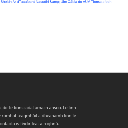
dir le tionscadal amach anseo. Le linn
lte romhat teagmháil a dhéanamh linn le
ntaofa is féidir leat a roghnú.