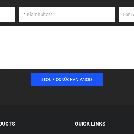
Ríomhphost
Fón/
SEOL FIOSRÚCHÁN ANOIS
DUCTS
QUICK LINKS