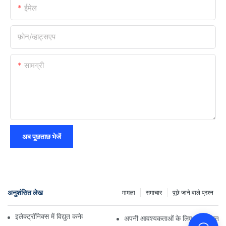
ईमेल
फ़ोन/व्हाट्सएप
सामग्री
अब पूछताछ भेजें
अनुशंसित लेख
मामला
समाचार
पूछे जाने वाले प्रश्न
इलेक्ट्रॉनिक्स में विद्युत कनेक्शनों पर प्रौद्योगिकी का प्रभाव
अपनी आवश्यकताओं के लिए सही विद्युत कन