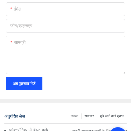
ईमेल
फ़ोन/व्हाट्सएप
सामग्री
अब पूछताछ भेजें
अनुशंसित लेख
मामला
समाचार
पूछे जाने वाले प्रश्न
इलेक्ट्रॉनिक्स में विद्युत कनेक्शनों पर प्रौद्योगिकी का प्रभाव
अपनी आवश्यकताओं के लिए सही विद्युत कन