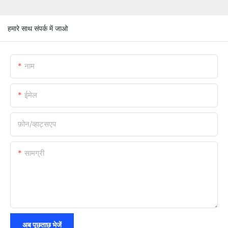
हमारे साथ संपर्क में जाओ
नाम
ईमेल
फ़ोन/व्हाट्सएप
सामग्री
अब पूछताछ भेजें