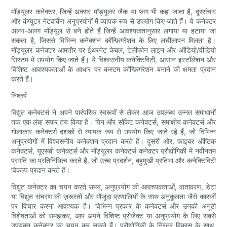
मॉड्यूलर कनेक्टर, जिन्हें अक्सर मॉड्यूलर जैक या प्लग भी कहा जाता है, दूरसंचार
और कंप्यूटर नेटवर्किंग अनुप्रयोगों में व्यापक रूप से उपयोग किए जाते हैं। ये कनेक्टर
अलग-अलग मॉड्यूल से बने होते हैं जिन्हें आवश्यकतानुसार लगाया या हटाया जा
सकता है, जिससे विभिन्न कनेक्शन कॉन्फ़िगरेशन के लिए लचीलापन मिलता है।
मॉड्यूलर कनेक्टर आमतौर पर ईथरनेट केबल, टेलीफोन लाइन और ऑडियो/वीडियो
सिस्टम में उपयोग किए जाते हैं। ये विश्वसनीय कनेक्टिविटी, आसान इंस्टॉलेशन और
विशिष्ट आवश्यकताओं के आधार पर कस्टम कॉन्फ़िगरेशन बनाने की क्षमता प्रदान
करते हैं।
निष्कर्ष
विद्युत कनेक्टर्स ने अपने पारंपरिक स्वरूपों से लेकर आज उपलब्ध उन्नत समाधानों
तक एक लंबा सफर तय किया है। पिन और सॉकेट कनेक्टर्स, समाक्षीय कनेक्टर्स और
गोलाकार कनेक्टर्स दशकों से व्यापक रूप से उपयोग किए जाते रहे हैं, जो विभिन्न
अनुप्रयोगों में विश्वसनीय कनेक्शन प्रदान करते हैं। दूसरी ओर, फाइबर ऑप्टिक
कनेक्टर्स, यूएसबी कनेक्टर्स और मॉड्यूलर कनेक्टर्स कनेक्टर प्रौद्योगिकी में नवीनतम
प्रगति का प्रतिनिधित्व करते हैं, जो उच्च प्रदर्शन, बहुमुखी प्रतिभा और कनेक्टिविटी
विकल्प प्रदान करते हैं।
विद्युत कनेक्टर का चयन करते समय, अनुप्रयोग की आवश्यकताओं, वातावरण, डेटा
या विद्युत संचरण की ज़रूरतों और मौजूदा प्रणालियों के साथ अनुकूलता जैसे कारकों
पर विचार करना आवश्यक है। विभिन्न प्रकार के कनेक्टर्स और उनकी अनूठी
विशेषताओं को समझकर, आप अपने विशिष्ट प्रोजेक्ट या अनुप्रयोग के लिए सबसे
उपयुक्त कनेक्टर का चयन कर सकते हैं। प्रौद्योगिकी के निरंतर विकास के साथ,