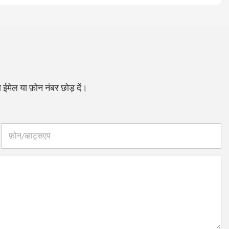
ा ईमेल या फ़ोन नंबर छोड़ दें।
फ़ोन/व्हाट्सएप