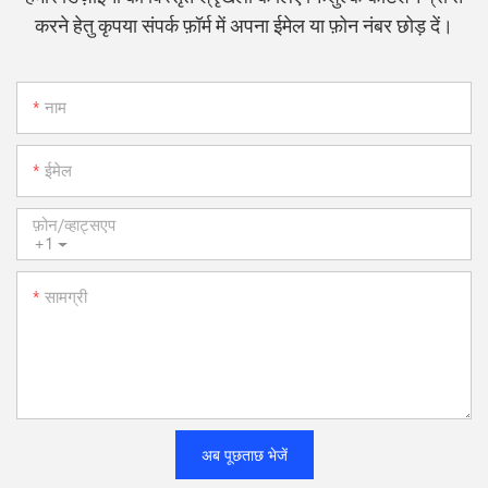
करने हेतु कृपया संपर्क फ़ॉर्म में अपना ईमेल या फ़ोन नंबर छोड़ दें।
नाम
ईमेल
फ़ोन/व्हाट्सएप
+1
सामग्री
अब पूछताछ भेजें