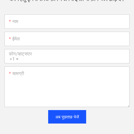
नाम
ईमेल
फ़ोन/व्हाट्सएप
+1
सामग्री
अब पूछताछ भेजें