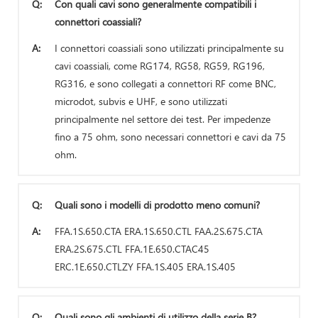
Q:
Con quali cavi sono generalmente compatibili i
connettori coassiali?
A:
I connettori coassiali sono utilizzati principalmente su
cavi coassiali, come RG174, RG58, RG59, RG196,
RG316, e sono collegati a connettori RF come BNC,
microdot, subvis e UHF, e sono utilizzati
principalmente nel settore dei test. Per impedenze
fino a 75 ohm, sono necessari connettori e cavi da 75
ohm.
Q:
Quali sono i modelli di prodotto meno comuni?
A:
FFA.1S.650.CTA ERA.1S.650.CTL FAA.2S.675.CTA
ERA.2S.675.CTL FFA.1E.650.CTAC45
ERC.1E.650.CTLZY FFA.1S.405 ERA.1S.405
Q:
Quali sono gli ambienti di utilizzo della serie B?