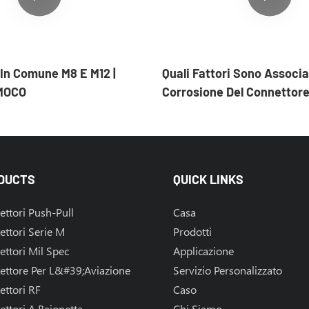
In Comune M8 E M12 |
Quali Fattori Sono Associat
 MOCO
Corrosione Del Connettore
DUCTS
QUICK LINKS
ttori Push-Pull
Casa
ttori Serie M
Prodotti
ttori Mil Spec
Applicazione
ettore Per L&#39;aviazione
Servizio Personalizzato
ttori RF
Caso
ttori A Baionetta
Chi Siamo