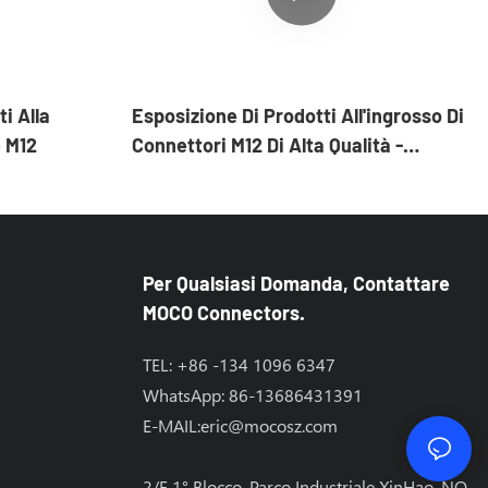
i Alla
Esposizione Di Prodotti All'ingrosso Di
 M12
Connettori M12 Di Alta Qualità -
Shenzhen MOCO Interconnect Co., Ltd.
Per Qualsiasi Domanda, Contattare
MOCO Connectors.
TEL: +86 -134 1096 6347
WhatsApp: 86-13686431391
E-MAIL:
eric@mocosz.com
2/F 1° Blocco, Parco Industriale XinHao, NO