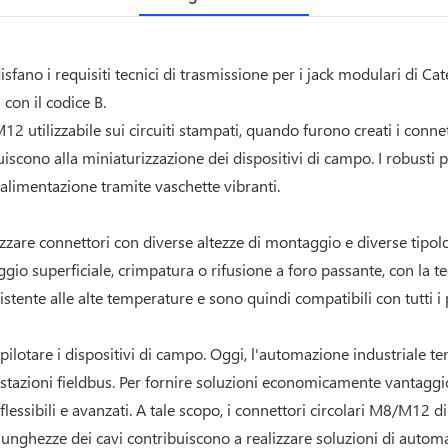
ano i requisiti tecnici di trasmissione per i jack modulari di Cat
 con il codice B.
12 utilizzabile sui circuiti stampati, quando furono creati i con
uiscono alla miniaturizzazione dei dispositivi di campo. I robusti 
 alimentazione tramite vaschette vibranti.
zzare connettori con diverse altezze di montaggio e diverse tipolo
ggio superficiale, crimpatura o rifusione a foro passante, con la 
esistente alle alte temperature e sono quindi compatibili con tutti 
 pilotare i dispositivi di campo. Oggi, l'automazione industriale ten
stazioni fieldbus. Per fornire soluzioni economicamente vantaggiose
sibili e avanzati. A tale scopo, i connettori circolari M8/M12 di va
 lunghezze dei cavi contribuiscono a realizzare soluzioni di aut