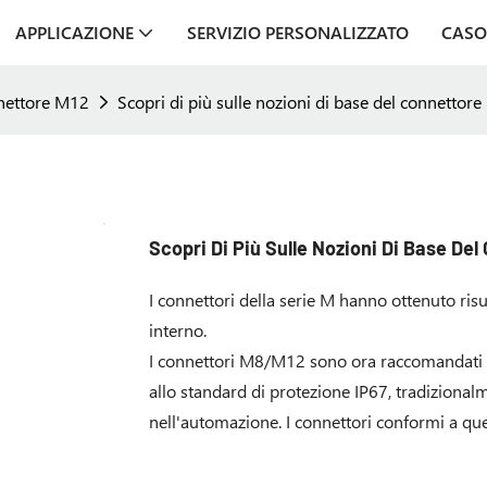
APPLICAZIONE
SERVIZIO PERSONALIZZATO
CASO
nettore M12
Scopri di più sulle nozioni di base del connettor
Scopri Di Più Sulle Nozioni Di Base De
I connettori della serie M hanno ottenuto ris
interno.
I connettori M8/M12 sono ora raccomandati in
allo standard di protezione IP67, tradizionalm
nell'automazione. I connettori conformi a que