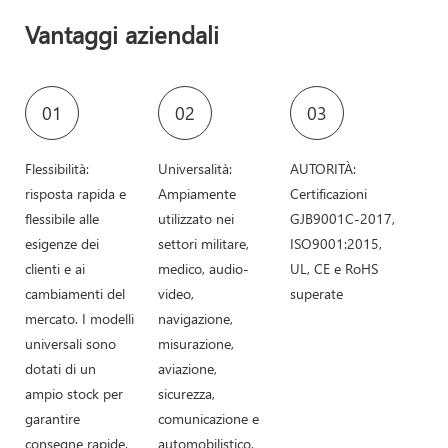
Vantaggi aziendali
01
02
03
Flessibilità:
Universalità:
AUTORITÀ:
risposta rapida e
Ampiamente
Certificazioni
flessibile alle
utilizzato nei
GJB9001C-2017,
esigenze dei
settori militare,
ISO9001:2015,
clienti e ai
medico, audio-
UL, CE e RoHS
cambiamenti del
video,
superate
mercato. I modelli
navigazione,
universali sono
misurazione,
dotati di un
aviazione,
ampio stock per
sicurezza,
garantire
comunicazione e
consegne rapide.
automobilistico.