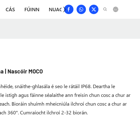
CÁS
FÚINN
NUACHT
ÍOSLÓDÁIL
DÉAN TEAG
ha | Nascóir MOCO
éide, snáithe-ghlasála é seo le rátáil IP68. Deartha le
istigh agus fáinne séalaithe ann freisin chun cosc ​​a chur ar
each. Bioráin shuímh mheicniúla ilchroí chun cosc ​​a chur ar
ach 360°. Cumraíocht ilchroí 2-32 biorán.