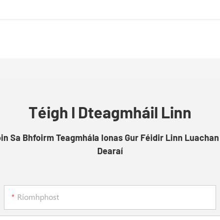
Téigh I Dteagmháil Linn
óin Sa Bhfoirm Teagmhála Ionas Gur Féidir Linn Luachan
Dearaí
Ríomhphost