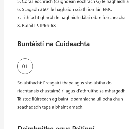
5. Córas eochrach (caighdeán eochrach G) le haghaidh ai
6. Scagadh 360° le haghaidh sciath iomlán EMC
7. Tithíocht gharbh le haghaidh dálaí oibre foircneacha
8. Rátáil IP: IP66-68
Buntáistí na Cuideachta
01
Solúbthacht: Freagairt thapa agus sholúbtha do
riachtanais chustaiméirí agus d’athruithe sa mhargadh.
Tá stoc flúirseach ag baint le samhlacha uilíocha chun
seachadadh tapa a bhaint amach.
Deimhnithe agus Paitinní