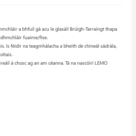
chláir a bhfuil gá acu le glasáil Brúigh-Tarraingt thapa
eidhmchláir fuaime/físe.
s. Is féidir na teagmhálacha a bheith de chineál sádrála,
ltais.
eáil á chosc ag an am céanna. Tá na nascóirí LEMO