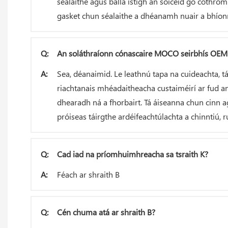
séalaithe agus balla istigh an soicéid go cothrom
gasket chun séalaithe a dhéanamh nuair a bhíonn s
Q:
An soláthraíonn cónascaire MOCO seirbhís OEM
A:
Sea, déanaimid. Le leathnú tapa na cuideachta, t
riachtanais mhéadaitheacha custaiméirí ar fud an
dhearadh ná a fhorbairt. Tá áiseanna chun cinn ag
próiseas táirgthe ardéifeachtúlachta a chinntiú, 
Q:
Cad iad na príomhuimhreacha sa tsraith K?
A:
Féach ar shraith B
Q:
Cén chuma atá ar shraith B?