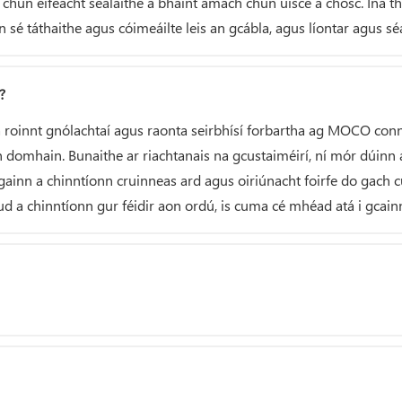
 chun éifeacht séalaithe a bhaint amach chun uisce a chosc. Ina the
é táthaithe agus cóimeáilte leis an gcábla, agus líontar agus séa
?
á roinnt gnólachtaí agus raonta seirbhísí forbartha ag MOCO conne
 domhain. Bunaithe ar riachtanais na gcustaiméirí, ní mór dúinn 
ainn a chinntíonn cruinneas ard agus oiriúnacht foirfe do gach cui
rud a chinntíonn gur féidir aon ordú, is cuma cé mhéad atá i gcain