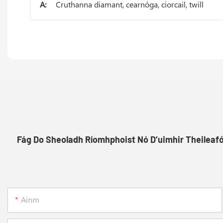
A:
Cruthanna diamant, cearnóga, ciorcail, twill
Fág Do Sheoladh Ríomhphoist Nó D’uimhir Theileaf
Ainm