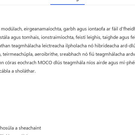
odúlach, eirgeanamaíochta, garbh agus iontaofa ar fáil d’fheidhm
stála agus tomhais, ionstraimíochta, feistí leighis, taighde agus f
athan teagmhálacha leictreacha ilpholacha nó hibrideacha ard-dlúi
, teirmeachúpla, aeroibrithe, sreabhach nó fiú teagmhálacha ardvo
n córas eochrach MOCO dlús teagmhála níos airde agus mí-phéir
cábla a sholáthar.
chosúla a sheachaint