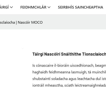
ÁIRGÍ
FEIDHMCHLÁR
SEIRBHÍS SAINCHEAPTHA
onsclaíocha | Nascóir MOCO
Táirgí Nascóirí Snáithithe Tionsclaíoc
Is cónascaire il-bioráin uiscedhíonach, beagmh
haghaidh feidhmeanna lasmuigh, tá muinchille 
shubstaintí soladacha agus leachtacha dul ist
iontráil mheasctha, sciath leictreamaighnéad