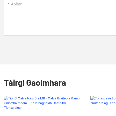
Ábhar
Táirgí Gaolmhara