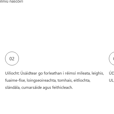
líniú nascóirí
02
Uilíocht: Úsáidtear go forleathan i réimsí míleata, leighis,
ÚD
fuaime-físe, loingseoireachta, tomhais, eitlíochta,
UL
slándála, cumarsáide agus feithicleach.