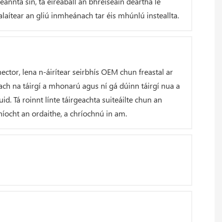
annta sin, tá eireaball an bhreiseáin deartha le
laítear an gliú inmheánach tar éis mhúnlú insteallta.
ctor, lena n-áirítear seirbhís OEM chun freastal ar
ach na táirgí a mhonarú agus ní gá dúinn táirgí nua a
d. Tá roinnt línte táirgeachta suiteáilte chun an
níocht an ordaithe, a chríochnú in am.