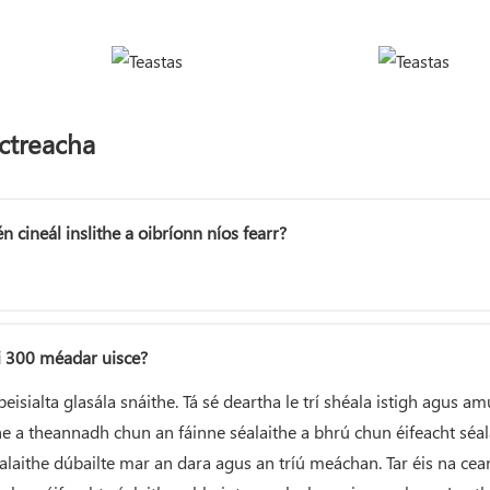
ictreacha
 cineál inslithe a oibríonn níos fearr?
aoi 300 méadar uisce?
sialta glasála snáithe. Tá sé deartha le trí shéala istigh agus a
 a theannadh chun an fáinne séalaithe a bhrú chun éifeacht séala
alaithe dúbailte mar an dara agus an tríú meáchan. Tar éis na cean