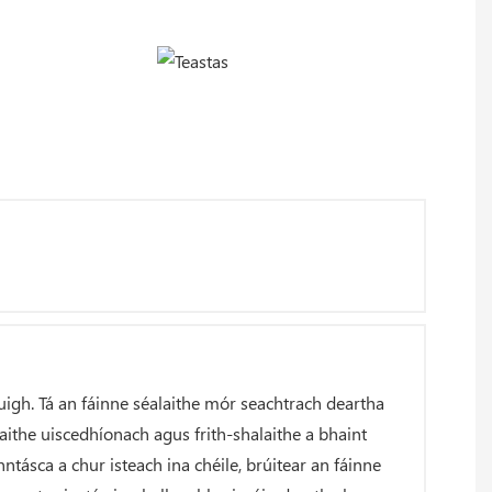
muigh. Tá an fáinne séalaithe mór seachtrach deartha
ithe uiscedhíonach agus frith-shalaithe a bhaint
ntásca a chur isteach ina chéile, brúitear an fáinne