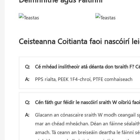
Ceisteanna Coitianta faoi nascóirí le
Q:
Cé mhéad inslitheoir atá déanta don tsraith F? Cén
A:
PPS rialta, PEEK 1F4-chroí, PTFE comhaiseach
Q:
Cén fáth gur féidir le nascóirí sraith W oibriú f
A:
Glacann an cónascaire sraith W modh ceangail spei
mar an chéad mheáchan. Déan an fáinne séalaithe
amach. Tá ceann an breiseáin deartha le fáinní sé