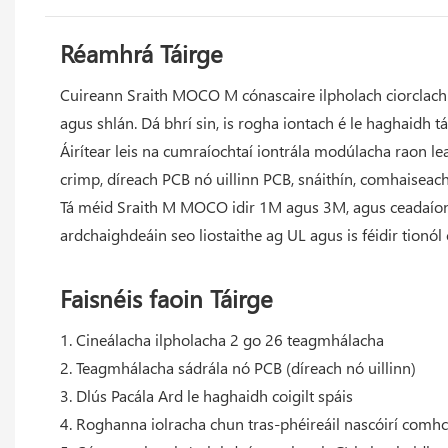
Réamhrá Táirge
Cuireann Sraith MOCO M cónascaire ilpholach ciorclach m
agus shlán. Dá bhrí sin, is rogha iontach é le haghaidh tá
Áirítear leis na cumraíochtaí iontrála modúlacha raon le
crimp, díreach PCB nó uillinn PCB, snáithín, comhaiseach
Tá méid Sraith M MOCO idir 1M agus 3M, agus ceadaíon
ardchaighdeáin seo liostaithe ag UL agus is féidir tionól 
Faisnéis faoin Táirge
1. Cineálacha ilpholacha 2 go 26 teagmhálacha
2. Teagmhálacha sádrála nó PCB (díreach nó uillinn)
3. Dlús Pacála Ard le haghaidh coigilt spáis
4. Roghanna iolracha chun tras-phéireáil nascóirí comh