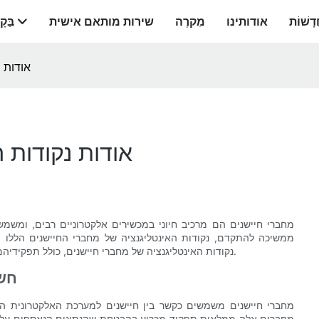
דָשׁוֹת
אודותינו
מִקרֶה
שירות מותאם אישית
בַּקָ
אודות 
אודות נקודות 
מחברי חיישנים הם מרכיב חיוני במכשירים אלקטרוניים רבים, ומשמ
ממשיכה להתקדם, נקודות האינטליגנציה של מחברי החיישנים הללו ה
נקודות האינטליגנציה של מחברי חיישנים, כולל תפקידיהם, יתרונותיהם וההשפעה שיש להם על מכשירים אלקטרוניים מודרניים.
חשי
מחברי חיישנים משמשים כקשר בין חיישנים למערכת האלקטרונית הרח
מחברים אלה ממלאות תפקיד מכריע בהבטחת שהנתונים הנאספים על ידי