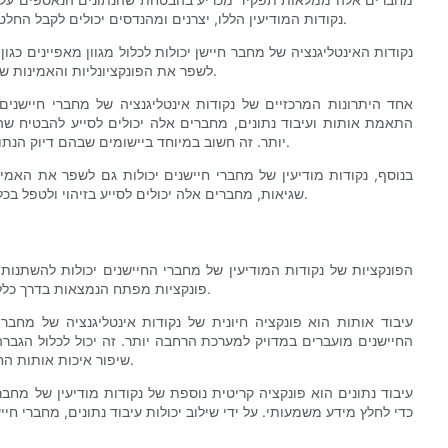
נקודות המודיעין הללו, יצרנים ומהנדסים יכולים לקבל החלטות מושכלות לגבי איזה מחבר להשתמש עבור היישום הספציפי שלהם.
נקודות האינטליגנציה של מחבר חיישן יכולות לכלול מגוון מאפיינים כגון
לשפר את הפונקציונליות והאמינות של המחבר, ובסופו של דבר להוביל לשיפור הביצועים של המערכת כולה.
אחד היתרונות המרכזיים של נקודות אינטליגנציה של מחברי חיישנים 
התאמת אותות ועיבוד נתונים, מחברים אלה יכולים לסייע להבטיח שה
יותר. זה חשוב במיוחד ביישומים שבהם דיוק הנתונים הוא קריטי, כגון במכשירים רפואיים או במערכות ניטור תעשייתיות.
בנוסף, נקודות מודיעין של מחברי חיישנים יכולות גם לשפר את האמינות
שגיאות, מחברים אלה יכולים לסייע בזיהוי ולטפל בכל בעיות העברת נתונים, ובכך לשפר את האמינות הכוללת של המערכת.
ת
הפונקציות של נקודות המודיעין של מחברי החיישנים יכולות להשתנו
פונקציות מפתח הנמצאות בדרך כלל במחברים אלה, כולל עיבוד אותות, עיבוד נתונים ופרוטוקולי תקשורת.
עיבוד אותות הוא פונקציה חיונית של נקודות אינטליגנציה של מחברי
החיישנים מועברים במדויק למערכת הרחבה יותר. זה יכול לכלול הגברה 
שיפור איכות אותות החיישן, עיבוד אותות יכול לסייע בשיפור הביצועים הכוללים של המערכת.
עיבוד נתונים הוא פונקציה קריטית נוספת של נקודות מודיעין של מחברי
כדי לחלץ מידע משמעותי. על ידי שילוב יכולות עיבוד נתונים, מחברי ח