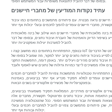
ובסופו של דבר להוביל לתוצאות משופרות עבור המשתמש הסופי.
עתיד נקודות המודיעין של מחברי חיישנים
 חיישנים נראה מבטיח. עם פיתוחים מתמשכים בתחומים כמו עיבוד
תית של מחברי חיישנים הוא שילוב של בינה מלאכותית (AI) ולמידת מכונה. על ידי
יע בשיפור הדיוק והאמינות של העברת ועיבוד נתונים, ובסופו של דבר
להוביל למערכות יעילות ואפקטיביות יותר.
בנוסף, התפתחויות בתחומים כמו מחשוב קצה ו-IoT (האינטרנט של הדברים) צפויות גם הן להשפיע באופן משמעותי על נקודות המודיעין של
 לסייע בעיבוד וניתוח נתונים קרוב יותר למקור, מה שמוביל בסופו של
נתונים מהירים ויעילים יותר. באופן דומה, התפשטות התקני IoT צפויה להניע את הביקוש למחברי חיישנים חכמים ובעלי
ן התפתחויות טכנולוגיות מתמשכות צפויות להוביל למחברים חכמים
חיישנים עומדים למלא תפקיד מכריע אף יותר בביצועים, באמינות
ובפונקציונליות של מכשירים אלקטרוניים בשנים הבאות.
שירים אלקטרוניים מודרניים, הממלאות תפקיד משמעותי בביצועים,
גון התאמת אותות, עיבוד נתונים ופרוטוקולי תקשורת, מחברים אלה
 לתוצאות משופרות עבור המשתמש הסופי. ככל שהטכנולוגיה ממשיכה
ח, שכן פיתוחים מתמשכים צפויים להוביל למחברים חכמים ובעלי
יכולות גבוהות אף יותר.