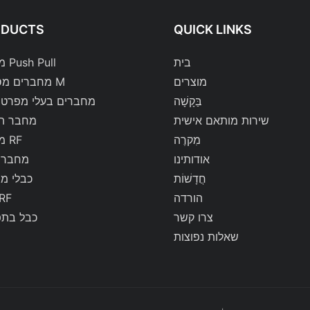
ODUCTS
QUICK LINKS
בית
מחברי Push Pull
מוצרים
מחברים מסדרת M
בַּקָשָׁה
מחברים בעלי מפרט 
שירות מותאם אישית
מחבר ת
מִקרֶה
מחברי RF
אודותינו
מחברי 
חֲדָשׁוֹת
כבלי מ
הורדה
כבלי 
צרו קשר
כבל בתפ
שאלות נפוצות