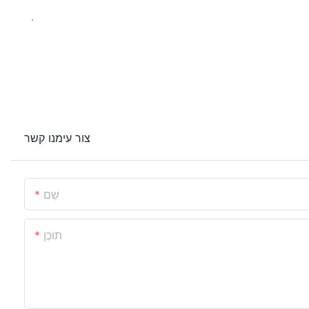
.
צור עימנו קשר
שֵׁם
תוֹכֶן