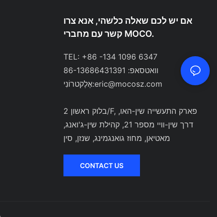
אם יש לכם שאלה כלשהי, אנא צרו
קשר עם מחברי MOCO.
TEL: +86 -134 1096 6347
וואטסאפ: 86-13686431391
eric@mocosz.com
אֶלֶקטרוֹנִי:
בלוק ראשון 2/F, פארק התעשייה שין-האו,
דרך שין-וויי מספר 21, קהילת שין-ג'ואנג,
מאטיאן, מחוז גואנגמינג, שנזן, סין
CONTACT US