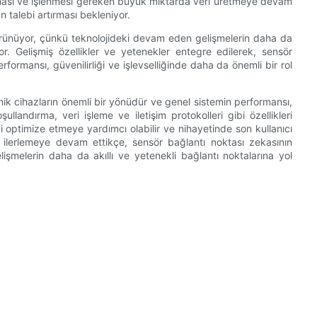
anması ve işlenmesi gereken büyük miktarda veri üretmeye devam
n talebi artırması bekleniyor.
görünüyor, çünkü teknolojideki devam eden gelişmelerin daha da
or. Gelişmiş özellikler ve yetenekler entegre edilerek, sensör
rformansı, güvenilirliği ve işlevselliğinde daha da önemli bir rol
ik cihazların önemli bir yönüdür ve genel sistemin performansı,
şullandırma, veri işleme ve iletişim protokolleri gibi özellikleri
yi optimize etmeye yardımcı olabilir ve nihayetinde son kullanıcı
ji ilerlemeye devam ettikçe, sensör bağlantı noktası zekasının
melerin daha da akıllı ve yetenekli bağlantı noktalarına yol