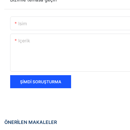
Isim
Içerik
ŞIMDI SORUŞTURMA
ÖNERILEN MAKALELER