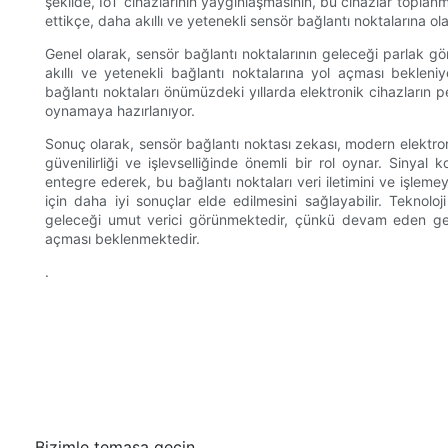
şekilde, IoT cihazlarının yaygınlaşmasının, bu cihazlar topl
ettikçe, daha akıllı ve yetenekli sensör bağlantı noktalarına ola
Genel olarak, sensör bağlantı noktalarının geleceği parlak 
akıllı ve yetenekli bağlantı noktalarına yol açması bekleniy
bağlantı noktaları önümüzdeki yıllarda elektronik cihazların pe
oynamaya hazırlanıyor.
Sonuç olarak, sensör bağlantı noktası zekası, modern elektron
güvenilirliği ve işlevselliğinde önemli bir rol oynar. Sinyal ko
entegre ederek, bu bağlantı noktaları veri iletimini ve işleme
için daha iyi sonuçlar elde edilmesini sağlayabilir. Teknolo
geleceği umut verici görünmektedir, çünkü devam eden geliş
açması beklenmektedir.
.
Bizimle temasa geçin