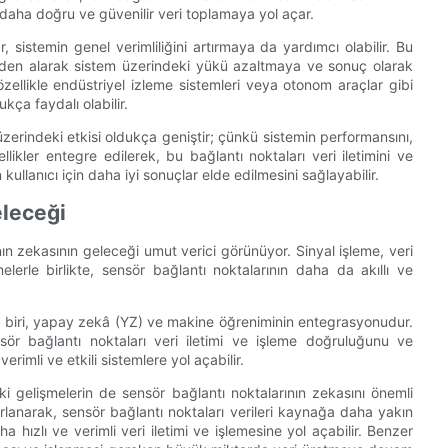
 daha doğru ve güvenilir veri toplamaya yol açar.
, sistemin genel verimliliğini artırmaya da yardımcı olabilir. Bu
emden alarak sistem üzerindeki yükü azaltmaya ve sonuç olarak
özellikle endüstriyel izleme sistemleri veya otonom araçlar gibi
kça faydalı olabilir.
üzerindeki etkisi oldukça geniştir; çünkü sistemin performansını,
özellikler entegre edilerek, bu bağlantı noktaları veri iletimini ve
ullanıcı için daha iyi sonuçlar elde edilmesini sağlayabilir.
eleceği
ın zekasının geleceği umut verici görünüyor. Sinyal işleme, veri
şmelerle birlikte, sensör bağlantı noktalarının daha da akıllı ve
an biri, yapay zekâ (YZ) ve makine öğreniminin entegrasyonudur.
ör bağlantı noktaları veri iletimi ve işleme doğruluğunu ve
erimli ve etkili sistemlere yol açabilir.
aki gelişmelerin de sensör bağlantı noktalarının zekasını önemli
rlanarak, sensör bağlantı noktaları verileri kaynağa daha yakın
 hızlı ve verimli veri iletimi ve işlemesine yol açabilir. Benzer