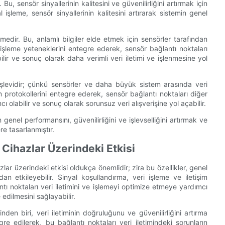
u, sensör sinyallerinin kalitesini ve güvenilirliğini artırmak için
al işleme, sensör sinyallerinin kalitesini artırarak sistemin genel
lemedir. Bu, anlamlı bilgiler elde etmek için sensörler tarafından
ri işleme yeteneklerini entegre ederek, sensör bağlantı noktaları
r ve sonuç olarak daha verimli veri iletimi ve işlenmesine yol
r işlevidir; çünkü sensörler ve daha büyük sistem arasında veri
işim protokollerini entegre ederek, sensör bağlantı noktaları diğer
cı olabilir ve sonuç olarak sorunsuz veri alışverişine yol açabilir.
 genel performansını, güvenilirliğini ve işlevselliğini artırmak ve
re tasarlanmıştır.
 Cihazlar Üzerindeki Etkisi
azlar üzerindeki etkisi oldukça önemlidir; zira bu özellikler, genel
udan etkileyebilir. Sinyal koşullandırma, veri işleme ve iletişim
antı noktaları veri iletimini ve işlemeyi optimize etmeye yardımcı
 edilmesini sağlayabilir.
inden biri, veri iletiminin doğruluğunu ve güvenilirliğini artırma
gre edilerek, bu bağlantı noktaları veri iletimindeki sorunların