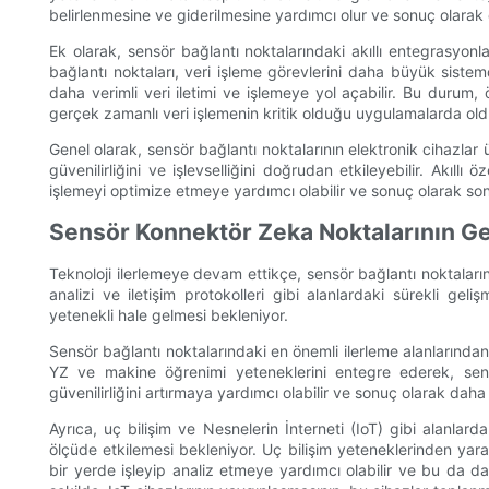
belirlenmesine ve giderilmesine yardımcı olur ve sonuç olarak
Ek olarak, sensör bağlantı noktalarındaki akıllı entegrasyonlar
bağlantı noktaları, veri işleme görevlerini daha büyük sist
daha verimli veri iletimi ve işlemeye yol açabilir. Bu durum, 
gerçek zamanlı veri işlemenin kritik olduğu uygulamalarda oldu
Genel olarak, sensör bağlantı noktalarının elektronik cihazlar 
güvenilirliğini ve işlevselliğini doğrudan etkileyebilir. Akıllı 
işlemeyi optimize etmeye yardımcı olabilir ve sonuç olarak son k
Sensör Konnektör Zeka Noktalarının G
Teknoloji ilerlemeye devam ettikçe, sensör bağlantı noktaların
analizi ve iletişim protokolleri gibi alanlardaki sürekli geli
yetenekli hale gelmesi bekleniyor.
Sensör bağlantı noktalarındaki en önemli ilerleme alanlarınd
YZ ve makine öğrenimi yeteneklerini entegre ederek, sens
güvenilirliğini artırmaya yardımcı olabilir ve sonuç olarak daha v
Ayrıca, uç bilişim ve Nesnelerin İnterneti (IoT) gibi alanlard
ölçüde etkilemesi bekleniyor. Uç bilişim yeteneklerinden yara
bir yerde işleyip analiz etmeye yardımcı olabilir ve bu da daha