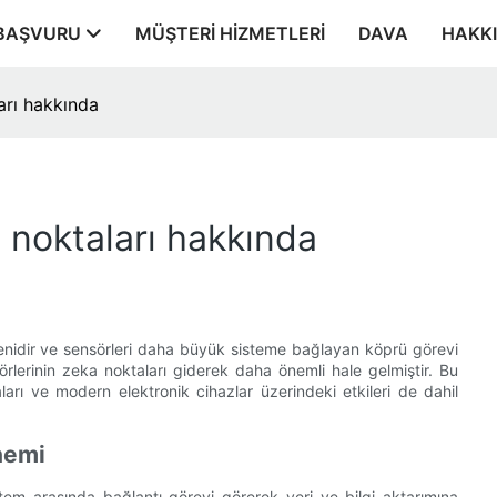
BAŞVURU
MÜŞTERI HIZMETLERI
DAVA
HAKK
arı hakkında
noktaları hakkında
eşenidir ve sensörleri daha büyük sisteme bağlayan köprü görevi
rlerinin zeka noktaları giderek daha önemli hale gelmiştir. Bu
ları ve modern elektronik cihazlar üzerindeki etkileri de dahil
nemi
stem arasında bağlantı görevi görerek veri ve bilgi aktarımına