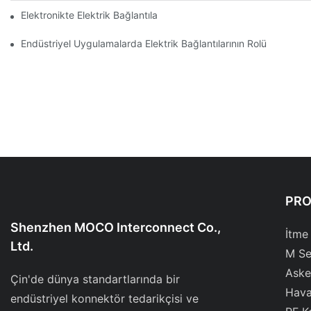
Elektronikte Elektrik Bağlantıları Üzerinde Teknolojinin Etkisi
Endüstriyel Uygulamalarda Elektrik Bağlantılarının Rolü
PR
Shenzhen MOCO Interconnect Co.,
İtme
Ltd.
M Se
Aske
Çin'de dünya standartlarında bir
Hava
endüstriyel konnektör tedarikçisi ve