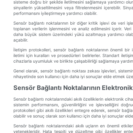
sisteme doğru bir şekilde iletilmesini sağlamaya yardımcı olur. B
sinyallerin yükseltilmesini veya filtrelenmesini içerebilir. Siny
performansını iyileştirmeye yardımcı olabilir.
Sensör bağlantı noktalarının bir diğer kritik işlevi de veri iş
toplanan verilerin işlenmesini ve analiz edilmesini içerir. Ve
daha büyük sistem üzerindeki yükü azaltmaya yardımcı olabili
açabilir.
İletişim protokolleri, sensör bağlantı noktalarının önemli bi
iletimi için kuralları ve prosedürleri belirlerler. Standart ilet
cihazlarla uyumluluk ve birlikte çalışabilirliği sağlamaya yardım
Genel olarak, sensör bağlantı noktası zekası işlevleri, sistemin
nihayetinde son kullanıcı için daha iyi sonuçlar elde etmek üze
Sensör Bağlantı Noktalarının Elektronik
Sensör bağlantı noktalarındaki akıllı özelliklerin elektronik cih
sistemin performansını, güvenilirliğini ve işlevselliğini doğr
protokolleri gibi akıllı özellikleri entegre ederek, sensör bağl
olabilir ve sonuç olarak son kullanıcı için daha iyi sonuçlar elde
Sensör bağlantı noktalarındaki akıllı uçların en önemli etkiler
yetenekleridir. Hata tespiti ve düzeltme gibi özellikler ente