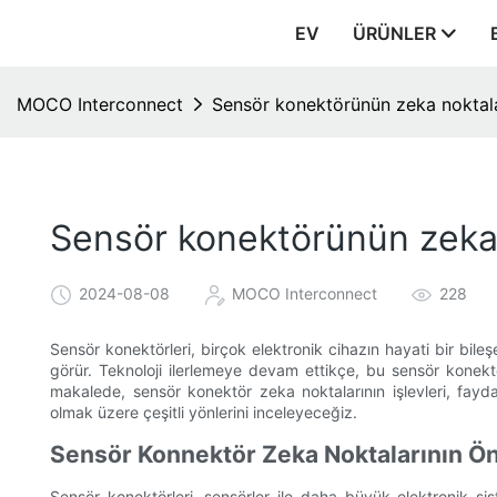
EV
ÜRÜNLER
MOCO Interconnect
Sensör konektörünün zeka noktal
Sensör konektörünün zeka 
2024-08-08
MOCO Interconnect
228
Sensör konektörleri, birçok elektronik cihazın hayati bir bil
görür. Teknoloji ilerlemeye devam ettikçe, bu sensör konektö
makalede, sensör konektör zeka noktalarının işlevleri, fayda
olmak üzere çeşitli yönlerini inceleyeceğiz.
Sensör Konnektör Zeka Noktalarının Ö
Sensör konektörleri, sensörler ile daha büyük elektronik si