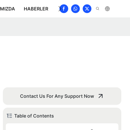
IMIZDA
HABERLER
İNDIRMEK
BIZE ULAŞIN
S
Contact Us For Any Support Now
Table of Contents