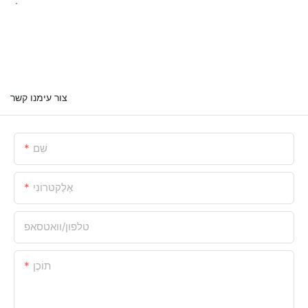
.
צור עימנו קשר
שֵׁם
אֶלֶקטרוֹנִי
טלפון/וואטסאפ
תוֹכֶן