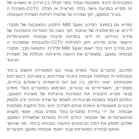
המבטיחים חיבור מאובטח ועמיד בפני חבלה בין הרכיבים השונים של
מערכת ה-CCTV. זה מסייע במניעת גישה בלתי מורשית או חבלה
בציוד המעקב, תוך שמירה על שלמות ויעילות תשתית האבטחה.
התכנון המאובטח של מחברי Milit Spec מסייע גם במזעור הסיכון
ליירוט או מניפולציה של אותות, תוך הגנה על הסודיות והאמינות של
שידור הווידאו. זה חיוני במניעת פרצות אבטחה פוטנציאליות
ולהבטחת שמערכת ה-CCTV תישאר גורם מרתיע חזק לפעילות
פלילית. כתוצאה מכך, מחברי Milit Spec הם מרכיב חיוני בכל יישום
אבטחה ומעקב, ומשפרים את ההגנה והיעילות הכוללת של תשתית
הניטור.
לסיכום, מחברים בעלי מפרט צבאי הם הסטנדרט החשוב ביותר
בטכנולוגיית מצלמות אבטחה בזכות עמידותם, ביצועיהם, רבגוניותם
ואבטחתם יוצאי הדופן. בין אם הם מיושמים ביישומים ביתיים,
מסחריים, תעשייתיים או צבאיים, השימוש במחברים בעלי מפרט
צבאי מסייע להבטיח את האמינות והיעילות של מערכת המעקב.
יכולתם לעמוד בסכנות סביבתיות, לשמור על שידור אותות יציב ולספק
חיבורים מאובטחים הופכת אותם למרכיב חיוני בכל התקנת מצלמות
אבטחה. על ידי בחירת מחברים בעלי מפרט צבאי, אנשי מקצוע
ואינטגרטורים של אבטחה יכולים להיות בטוחים שתשתית המעקב
שלהם תספק את רמת הביצועים וההגנה הגבוהה ביותר, מה שהופך
אותם לבחירה המועדפת עבור יישומי אבטחה ומעקב תובעניים.