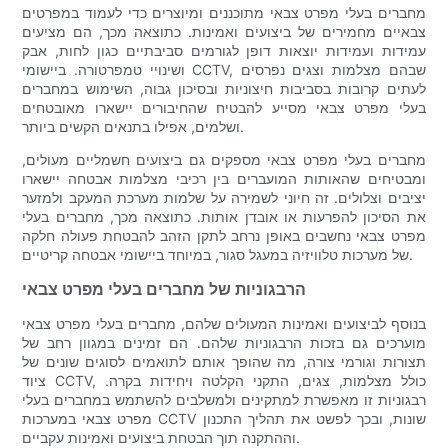
מחברים בעלי מפרט צבאי מתוכננים ומיוצרים כדי לעמוד במפרטים
צבאיים מחמירים של ביצועים ואמינות. כתוצאה מכך, הם מציעים
עמידות ועמידות יוצאות דופן לגורמים סביבתיים כגון לחות, אבק
ושינויי טמפרטורה. ביישומי CCTV, שבהם מצלמות וצגים נפרסים
לעתים קרובות בסביבות חיצוניות ובסיכון גבוה, השימוש במחברים
בעלי מפרט צבאי מסייע להבטיח שהחיבורים יישארו מאובטחים
ושלמים, אפילו בתנאים הקשים ביותר.
מחברים בעלי מפרט צבאי מספקים גם ביצועים חשמליים מעולים,
ומבטיחים שהאותות המועברים בין רכיבי מצלמות אבטחה יישארו
יציבים וצלולים. זה חיוני לשמירה על שלמות מערכת המעקב ולמזער
את הסיכון להפרעות או אובדן אותות. כתוצאה מכך, מחברים בעלי
מפרט צבאי נחשבים באופן נרחב לתקן הזהב להבטחת פעולה חלקה
של מערכות טלוויזיה במעגל סגור, במיוחד ביישומי אבטחה קריטיים.
הרבגוניות של מחברים בעלי מפרט צבאי
בנוסף לביצועים ואמינות המעולים שלהם, מחברים בעלי מפרט צבאי
מוערכים גם בזכות הרבגוניות שלהם. הם זמינים במגוון רחב של
תצורות וגורמי צורה, מה שהופך אותם לתואמים לסוגים שונים של
ציוד CCTV, כולל מצלמות, צגים, התקני הקלטה ויחידות בקרה.
רבגוניות זו מאפשרת למתקינים ולמשלבים להשתמש במחברים בעלי
מפרט צבאי במערכות CCTV שונות, ובכך לפשט את תהליך התכנון
וההתקנה תוך הבטחת ביצועים ואמינות עקביים.