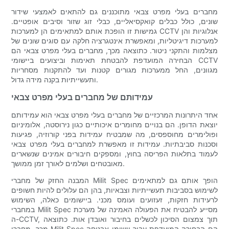
מחברים בעלי מפרט צבאי מתוכננים גם להתאים לאמצעי שידור
שונים, כולל כבלים קואקסיאליים, כבלי זוג שזור וסיבים אופטיים.
גמישות זו הופכת אותם למתאימים הן למערכות CCTV אנלוגיות והן
למערכות דיגיטליות, ומאפשרת אינטגרציה חלקה עם סוגים שונים של
מצלמות והתקני ניטור. כתוצאה מכך, מחברים בעלי מפרט צבאי הם
הבחירה המועדפת להבטחת תאימות וביצועים ביישומי CCTV
מגוונים, החל ממערכות מגורים קטנות ועד להתקנות מסחריות
ותעשייתיות בקנה מידה גדול.
עמידותם של מחברים בעלי מפרט צבאי
אחד היתרונות המרכזיים של מחברים בעלי מפרט צבאי הוא עמידותם
יוצאת הדופן. הם בנויים מחומרים איכותיים כגון נירוסטה, אלומיניום
ופולימרים מחוספסים, מה שמבטיח עמידות בפני קורוזיה, פגיעות
וסכנות סביבתיות. עמידות זו מאפשרת למחברים בעלי מפרט צבאי
לעמוד בתלאות הפריסה בחוץ, ומספקים חיבורים אמינים שנשארים
מאובטחים ושלמים לאורך זמן ממושך.
המבנה החזק של מחברי Milit Spec הופך אותם גם למתאימים
לשימוש בסביבות תעשייתיות וצבאיות, בהן הם עלולים להיות חשופים
לרעידות חזקות, זעזועים ועומס מכני. ביישומים כאלה, השימוש
במחברי Milit Spec מסייע להבטיח את הפעולה האמינה של מערכת
ה-CCTV, תוך צמצום הסיכון לכשלים בחיבור ואובדן אות. כתוצאה
מכך, מחברי Milit Spec הם הבחירה המועדפת עבור יישומי אבטחה