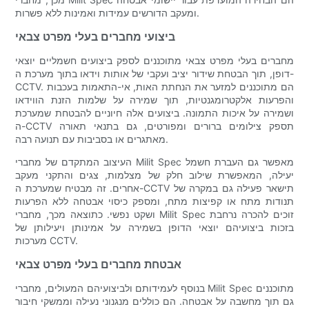
ומעקב הדורשים עמידות ואמינות ללא פשרות.
ביצועי מחברים בעלי מפרט צבאי
מחברים בעלי מפרט צבאי מתוכננים לספק ביצועים חשמליים יוצאי
דופן, תוך הבטחת שידור יציב ועקבי של אותות וידאו בתוך מערכת ה-
CCTV. הם מתוכננים למזער את הנחתת האות, אי-התאמות בעכבות
והפרעות אלקטרומגנטיות, תוך שמירה על שלמות הזנת הווידאו
ושמירה על איכות התמונה. ביצועים אלה חיוניים להבטחת שמערכת
ה-CCTV תספק צילומים ברורים ומפורטים, גם בתנאי תאורה
מאתגרים או בסביבות עם תנועה רבה.
העיצוב המתקדם של מחברי Milit Spec מאפשר גם העברת חשמל
יעילה, המאפשרת שילוב חלק של מצלמות, צגים והתקני מעקב
אחרים. זה מבטיח שמערכת ה-CCTV תישאר פעילה גם במקרה של
תנודות מתח או קפיצות מתח, ומספק כיסוי אבטחה ללא הפרעות
ושקט נפשי. כתוצאה מכך, מחברי Milit Spec זוכים להכרה נרחבת
בזכות ביצועיהם יוצאי הדופן בשמירה על אמינותן ויעילותן של
מערכות CCTV.
אבטחת מחברים בעלי מפרט צבאי
בנוסף לעמידותם ולביצועיהם המעולים, מחברי Milit Spec מתוכננים
גם תוך מחשבה על אבטחה. הם כוללים מנגנוני נעילה וממשקי חיבור