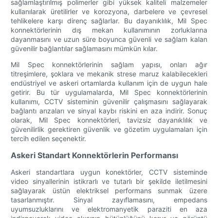
sağlamlaştırılmış polimerler gibi yüksek kaliteli malzemeler
kullanılarak üretilirler ve korozyona, darbelere ve çevresel
tehlikelere karşı direnç sağlarlar. Bu dayanıklılık, Mil Spec
konnektörlerinin dış mekan kullanımının zorluklarına
dayanmasını ve uzun süre boyunca güvenli ve sağlam kalan
güvenilir bağlantılar sağlamasını mümkün kılar.
Mil Spec konnektörlerinin sağlam yapısı, onları ağır
titreşimlere, şoklara ve mekanik strese maruz kalabilecekleri
endüstriyel ve askeri ortamlarda kullanım için de uygun hale
getirir. Bu tür uygulamalarda, Mil Spec konnektörlerinin
kullanımı, CCTV sisteminin güvenilir çalışmasını sağlayarak
bağlantı arızaları ve sinyal kaybı riskini en aza indirir. Sonuç
olarak, Mil Spec konnektörleri, tavizsiz dayanıklılık ve
güvenilirlik gerektiren güvenlik ve gözetim uygulamaları için
tercih edilen seçenektir.
Askeri Standart Konnektörlerin Performansı
Askeri standartlara uygun konektörler, CCTV sisteminde
video sinyallerinin istikrarlı ve tutarlı bir şekilde iletilmesini
sağlayarak üstün elektriksel performans sunmak üzere
tasarlanmıştır. Sinyal zayıflamasını, empedans
uyumsuzluklarını ve elektromanyetik paraziti en aza