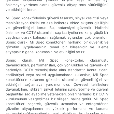
önlemeye yardımcı olarak güvenlik altyapısının bütünlüğünü
ve etkinliğini korur.
Mil Spec konektörlerinin güvenli tasarımı, sinyal kesintisi veya
manipülasyon riskini en aza indirerek video akışının gizliliğini
ve güvenilirliğini korur. Bu, potansiyel güvenlik ihlallerini
önlemek ve CCTV sisteminin suç faaliyetlerine karşı güçlü bir
caydırıcı olarak kalmasını sağlamak açısından çok önemlidir.
Sonuç olarak, Mil Spec konektörleri, herhangi bir güvenlik ve
gözetim uygulamasının temel bir bileşenidir ve izleme
altyapısının genel korumasını ve etkinliğini artırır.
Sonuç olarak, Mil Spec konektörler, olağanüstü
dayanıklılıkları, performansları, çok yönlülükleri ve güvenlikleri
nedeniyle CCTV teknolojisinde altın standarttır. Konut, ticari,
endüstriyel veya askeri uygulamalarda kullanılsın, Mil Spec
konektörlerin kullanımı gözetim sisteminin güvenilirliğini ve
etkinliğini sağlamaya yardımcı olur. Çevresel tehlikelere
dayanabilme, istikrarlı sinyal iletimini sürdürebilme ve güvenli
bağlantılar sağlayabilme yetenekleri, onları herhangi bir CCTV
kurulumunun vazgeçilmez bir bileşeni haline getirir. Mil Spec
konektörleri seçerek, güvenlik uzmanları ve entegratörler,
gözetim altyapılarının en yüksek performans ve koruma
seviyesini sağlayacağından emin olabilirler; bu da onları zorlu