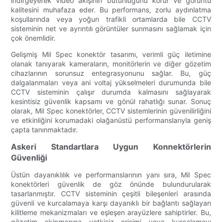
indirgeyerek video akışının bütünlüğünü korur ve görüntü
kalitesini muhafaza eder. Bu performans, zorlu aydınlatma
koşullarında veya yoğun trafikli ortamlarda bile CCTV
sisteminin net ve ayrıntılı görüntüler sunmasını sağlamak için
çok önemlidir.
Gelişmiş Mil Spec konektör tasarımı, verimli güç iletimine
olanak tanıyarak kameraların, monitörlerin ve diğer gözetim
cihazlarının sorunsuz entegrasyonunu sağlar. Bu, güç
dalgalanmaları veya ani voltaj yükselmeleri durumunda bile
CCTV sisteminin çalışır durumda kalmasını sağlayarak
kesintisiz güvenlik kapsamı ve gönül rahatlığı sunar. Sonuç
olarak, Mil Spec konektörler, CCTV sistemlerinin güvenilirliğini
ve etkinliğini korumadaki olağanüstü performanslarıyla geniş
çapta tanınmaktadır.
Askeri Standartlara Uygun Konnektörlerin
Güvenliği
Üstün dayanıklılık ve performanslarının yanı sıra, Mil Spec
konektörleri güvenlik de göz önünde bulundurularak
tasarlanmıştır. CCTV sisteminin çeşitli bileşenleri arasında
güvenli ve kurcalamaya karşı dayanıklı bir bağlantı sağlayan
kilitleme mekanizmaları ve eşleşen arayüzlere sahiptirler. Bu,
gözetim ekipmanına yetkisiz erişimi veya kurcalamayı