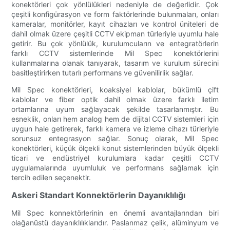
konektörleri çok yönlülükleri nedeniyle de değerlidir. Çok
çeşitli konfigürasyon ve form faktörlerinde bulunmaları, onları
kameralar, monitörler, kayıt cihazları ve kontrol üniteleri de
dahil olmak üzere çeşitli CCTV ekipman türleriyle uyumlu hale
getirir. Bu çok yönlülük, kurulumcuların ve entegratörlerin
farklı CCTV sistemlerinde Mil Spec konektörlerini
kullanmalarına olanak tanıyarak, tasarım ve kurulum sürecini
basitleştirirken tutarlı performans ve güvenilirlik sağlar.
Mil Spec konektörleri, koaksiyel kablolar, bükümlü çift
kablolar ve fiber optik dahil olmak üzere farklı iletim
ortamlarına uyum sağlayacak şekilde tasarlanmıştır. Bu
esneklik, onları hem analog hem de dijital CCTV sistemleri için
uygun hale getirerek, farklı kamera ve izleme cihazı türleriyle
sorunsuz entegrasyon sağlar. Sonuç olarak, Mil Spec
konektörleri, küçük ölçekli konut sistemlerinden büyük ölçekli
ticari ve endüstriyel kurulumlara kadar çeşitli CCTV
uygulamalarında uyumluluk ve performans sağlamak için
tercih edilen seçenektir.
Askeri Standart Konnektörlerin Dayanıklılığı
Mil Spec konnektörlerinin en önemli avantajlarından biri
olağanüstü dayanıklılıklarıdır. Paslanmaz çelik, alüminyum ve