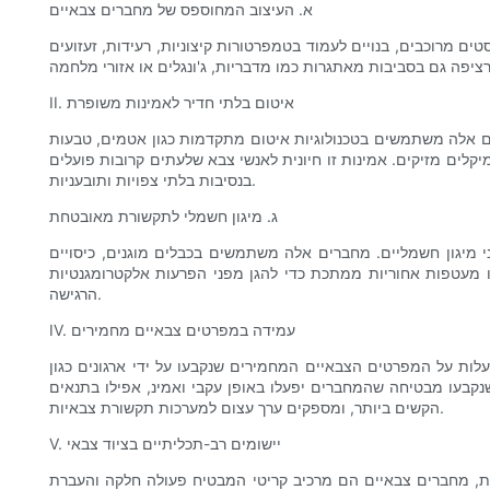
א. העיצוב המחוספס של מחברים צבאיים
ים מרוכבים, בנויים לעמוד בטמפרטורות קיצוניות, רעידות, זעזועים
II. איטום בלתי חדיר לאמינות משופרת
טום מתקדמות כגון אטמים, טבעות O או אפוקסי כדי למנוע חדירת לחות, אבק או מזהמים
לים מזיקים. אמינות זו חיונית לאנשי צבא שלעתים קרובות פועלים
בנסיבות בלתי צפויות ותובעניות.
ג. מיגון חשמלי לתקשורת מאובטחת
 מיגון חשמליים. מחברים אלה משתמשים בכבלים מוגנים, כיסויים
 ממתכת כדי להגן מפני הפרעות אלקטרומגנטיות (EMI) והפרעות תדר רדיו (RFI). טכנולוגיית המיגון מונעת פגיעה באות ויירוט בלתי מורשה, ומבטיחה את סודיות התקשורת הצבאית
הרגישה.
IV. עמידה במפרטים צבאיים מחמירים
שנקבעו על ידי ארגונים כגון MIL-DTL-38999, MIL-C-5015 או MIL-C-26482. מפרטים אלה מכסים מגוון רחב של דרישות, כולל
נקבעו מבטיחה שהמחברים יפעלו באופן עקבי ואמינ, אפילו בתנאים
הקשים ביותר, ומספקים ערך עצום למערכות תקשורת צבאיות.
V. יישומים רב-תכליתיים בציוד צבאי
רת, מחברים צבאיים הם מרכיב קריטי המבטיח פעולה חלקה והעברת