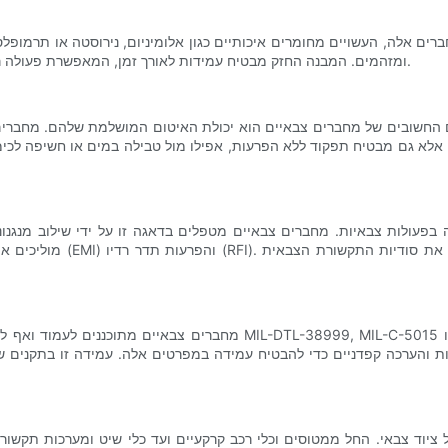
ים אלה, העשויים מחומרים איכותיים כגון אלומיניום, נירוסטה או תרמופלסט
ומזהמים. המבנה החזק מבטיח עמידות לאורך זמן, המאפשרת פעולה רציפה גם בסביבות מאתגרות כמו מדבריות, ג'ונגלים או אזורי מלחמה.
בים של מחברים צבאיים הוא יכולת האיטום המושלמת שלהם. מחברים אלה משתמשים בטכנולוגיות אי
אלא גם מבטיח תפקוד ללא הפרעות, אפילו מול טבילה במים או חשיפה לכימיק
עולות צבאיות. מחברים צבאיים מטפלים בדאגה זו על ידי שילוב מנגנוני
מוליכים או מעטפות אחוריות
מחברים צבאיים מתוכננים לעמוד ואף לעלות על המפרטים הצבאיים המחמירים 
ות והערכה קפדניים כדי להבטיח עמידה במפרטים אלה. עמידה זו בתקנים ש
ציוד צבאי. החל ממטוסים וכלי רכב קרקעיים ועד כלי שיט ומערכות תקשו