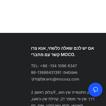
אם יש לכם שאלה כלשהי, אנא צרו
קשר עם מחברי MOCO.
TEL: +86 -134 1096 6347
וואטסאפ: 86-13686431391
eric@mocosz.com
אֶלֶקטרוֹנִי:
בלוק ראשון 2/F, פארק התעשייה שין-האו,
דרך שין-וויי מספר 21, קהילת שין-ג'ואנג,
מאטיאן, מחוז גואנגמינג, שנזן, סין