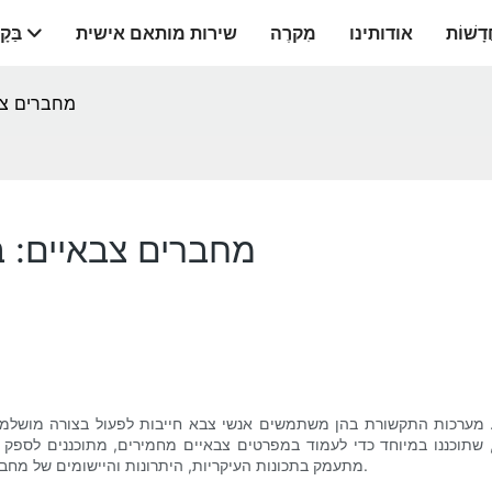
דָשׁוֹת
אודותינו
מִקרֶה
שירות מותאם אישית
בַּקָ
מחברים צב
מחברים צבאיים: ב
ה. מערכות התקשורת בהן משתמשים אנשי צבא חייבות לפעול בצורה מושלמ
 שתוכננו במיוחד כדי לעמוד במפרטים צבאיים מחמירים, מתוכננים לספק 
מתעמק בתכונות העיקריות, היתרונות והיישומים של מחברים צבאיים, ומדגיש מדוע הם מרכיב חיוני במערכות תקשורת צבאיות.