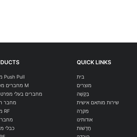
ODUCTS
QUICK LINKS
בית
מחברי Push Pull
מוצרים
מחברים מסדרת M
בַּקָשָׁה
מחברים בעלי מפרט 
שירות מותאם אישית
מחבר ת
מִקרֶה
מחברי RF
אודותינו
מחברי 
חֲדָשׁוֹת
כבלי מ
הורדה
כבלי 