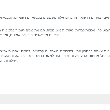
יים. בתחום הרפואי, מחברים אלה משמשים במכשירים רפואיים, ומבטיחים 
בוטיקה, מכונות כבדות ומערכות אוטומציה. הם מתוכננים לעמוד בסביבות ת
צבאיים מאפשרים חיבורים אמינים, ומאפשרים העברת נתונים חלקה ואספקת חשמל על פני ציוד תעשייתי מגוון.
 את עצמם כפתרון אמין לחיבורים חשמליים קריטיים. למרות שהם משמשים
ם. החל מתחום התעופה ותחבורה ועד למגזר הנפט והגז, הרפואה והתעשייה
יעילה ותורמים לקידום הטכנולוגיה הן בתחומים הצבאיים והן בתחומים האזרחיים.