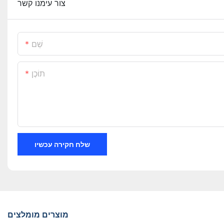
צור עימנו קשר
שֵׁם
תוֹכֶן
שלח חקירה עכשיו
מוצרים מומלצים