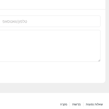
טלפון/וואטסאפ
שאלות נפוצות
חֲדָשׁוֹת
מִקרֶה