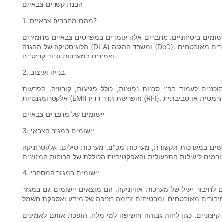
הבנת קשרים צבאיים
1. מהם מחברים צבאיים?
ה עומדים במפרטים צבאיים מחמירים (MIL-SPEC) שהוגדרו על ידי ארגונים כמו סוכנות
הלוגיסטיקה של ההגנה (DLA) ומשרד ההגנה (DoD). מפרטים אלה מבטיחים שהמחברים יוכלו לעמוד בתנאים הקשים שחווים בפעולות צבאיות, כולל סביבות לחימה. מחברים צבאיים מתוכננים לחיבורים מאובטחים
ואמינים במערכות וציוד קריטיים.
2. בנייה ועיצוב
ננים לעמוד בפני סכנות נפוצות, כולל פגיעות, קורוזיה, הפרעות
יישומים של מחברים צבאיים
3. יישומים במגזר הצבאי
שים במערכות תקשורת, מערכות מכ"ם, מערכות טילים, אלקטרוניקה
4. יישומים במגזר המסחרי
יבור יעיל של מערכות אוויוניקה. הם מוצאים יישומים גם במגזר
יצוניים, כגון לחות גבוהה וחשיפה למי מלח, הופכת אותם לאמינים