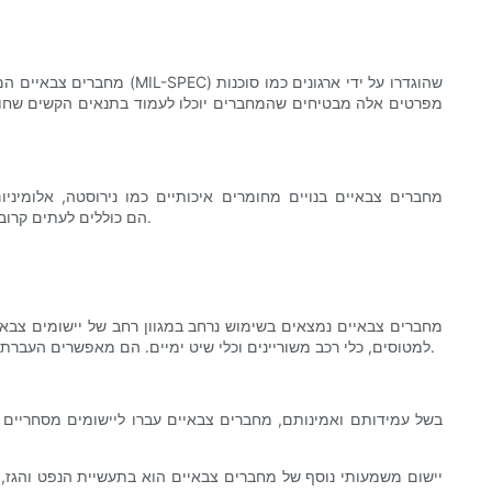
מחברים צבאיים הם מחברי
מחברים צבאיים בנויים מחומרים איכותיים כמו נירוסטה, אלומיניו
אלקטרומגנטיות (EMI) והפרעות תדר רדיו (RFI). הם כוללים לעתים קרובות מעטפת מחוספסת, חומרי מגע מיוחדים ואיטום מתקדם כדי לספק הגנה הרמטית או סביבתית.
מחברים צבאיים נמצאים בשימוש נרחב במגוון רחב של יישומים צבא
למטוסים, כלי רכב משוריינים וכלי שיט ימיים. הם מאפשרים העברת נתונים אמינה, אספקת חשמל וקישוריות אותות בציוד קריטי למשימה, ובכך תורמים ליעילות התפעולית והאפקטיביות הכוללת של הכוחות המזוינים.
בשל עמידותם ואמינותם, מחברים צבאיים עברו ליישומים מסחריים 
יישום משמעותי נוסף של מחברים צבאיים הוא בתעשיית הנפט והגז, ב