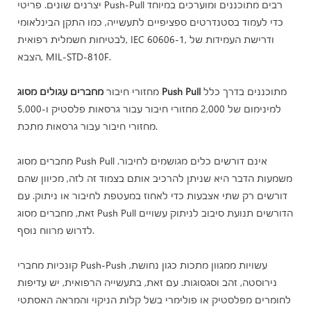
יצרנים שונים. פריטי Push-Pull רבים מתוכננים ומוערכים במיוחד
כדי לעמוד בסטנדרטים ספציפיים לתעשייה, כמו התקן הבינלאומי
לבטיחות חשמלית רפואית, IEC 60606-1, ודרישת העמידות של
הצבא, MIL-STD-810F.
מתוכננים בדרך כלל
מחברים עגולים מסוג Push Pull
מחזורי חיבור
למינימום של 2,000 מחזורי חיבור עבור גרסאות פלסטיק ו-5,000
מחזורי חיבור עבור גרסאות מתכת.
מחברים מסוג Push Pull אינם דורשים כלים מגושמים לחיבור.
משמעות הדבר היא שניתן להרכיב אותם בצמוד זה לזה, מכיוון שהם
דורשים רק שתי אצבעות כדי לאחוז במעטפת לחיבור או ניתוק. עם
זאת, מחברים מסוג Push Pull הדורשים תנועת סיבוב לניתוק עשויים
לדרוש מרווח נוסף.
קונכיות מחברי Push-Push עשויות ממגוון מתכות כגון נחושת,
נירוסטה, זהב וסגסוגות. עם זאת, בתעשייה הרפואית, יש עדיפות
לחומרים מפלסטיק או פולימרי בשל קלות הניקוי והמראה האסתטי