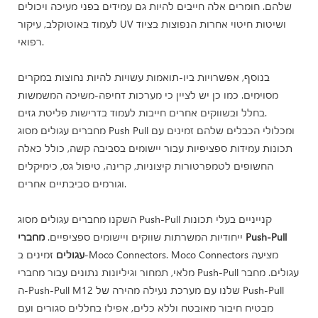
שלהם. חומרים אלה חייבים להיות גם עמידים בפני מעיכה ויכולים
לעמוד באוטוקלב, עיקור UV ושיטות חיטוי אחרות הנפוצות בציוד
רפואי.
בנוסף, אפשרויות ביו-תואמות עשויות להיות נחוצות במקרים
מסוימים. כמו כן יש לציין כי מערכות דחיפה-משיכה המשמשות
בחלל ובשווקים אחרים חייבות לעמוד בדרישות פליטת גזים.
מחברים עגולים מסוג Push Pull ומכלולי הכבלים שלהם זמינים עם
תכונות עמידות ספציפיות עבור יישומים בסביבה קשה, כולל כאלה
החשופים לטמפרטורות קיצוניות, קרינה, טיפול גס, כימיקלים
וגורמים סביבתיים אחרים.
השקנו מחברים עגולים מסוג Push-Pull קנייניים בעלי תכונות
ייחודיות המשרתות שווקים ויישומים ספציפיים.
מחברי Push-Pull
עגולים
זמינים ב-Moco Connectors. Moco Connectors מציעה
מלאי, תמחור וגיליונות נתונים עבור מחברי Push-Pull עגולים. מחבר
ה-Push-Pull M12 שלנו עם מערכת נעילה מהירה של Push-Pull
מבטיח חיבור מאובטח וללא כלים, אפילו בחללים סגורים ועם