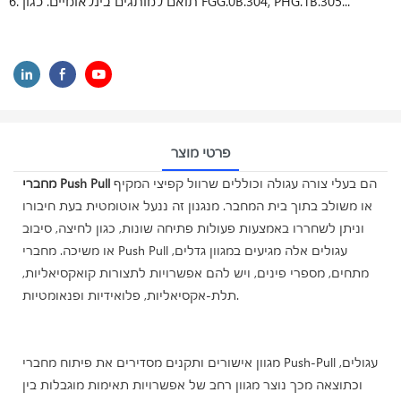
6. תואם למותגים בינלאומיים. כגון FGG.0B.304, PHG.1B.305...
פרטי מוצר
הם בעלי צורה עגולה וכוללים שרוול קפיצי המקיף
מחברי Push Pull
או משולב בתוך בית המחבר. מנגנון זה ננעל אוטומטית בעת חיבורו
וניתן לשחררו באמצעות פעולות פתיחה שונות, כגון לחיצה, סיבוב
או משיכה. מחברי Push Pull עגולים אלה מגיעים במגוון גדלים,
מתחים, מספרי פינים, ויש להם אפשרויות לתצורות קואקסיאליות,
תלת-אקסיאליות, פלואידיות ופנאומטיות.
מגוון אישורים ותקנים מסדירים את פיתוח מחברי Push-Pull עגולים,
וכתוצאה מכך נוצר מגוון רחב של אפשרויות תאימות מוגבלות בין