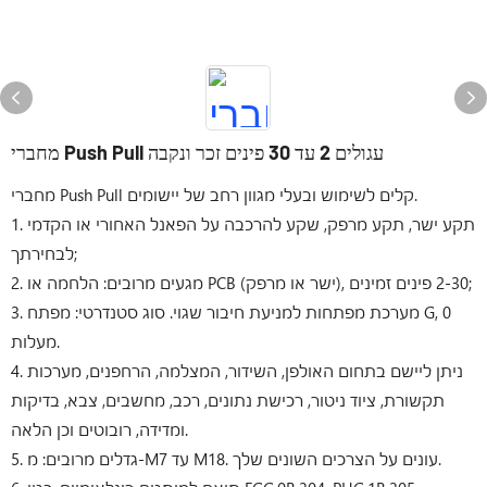
מחברי Push Pull עגולים 2 עד 30 פינים זכר ונקבה
מחברי Push Pull קלים לשימוש ובעלי מגוון רחב של יישומים.
1. תקע ישר, תקע מרפק, שקע להרכבה על הפאנל האחורי או הקדמי
לבחירתך;
2. מגעים מרובים: הלחמה או PCB (ישר או מרפק), 2-30 פינים זמינים;
3. מערכת מפתחות למניעת חיבור שגוי. סוג סטנדרטי: מפתח G, 0
מעלות.
4. ניתן ליישם בתחום האולפן, השידור, המצלמה, הרחפנים, מערכות
תקשורת, ציוד ניטור, רכישת נתונים, רכב, מחשבים, צבא, בדיקות
ומדידה, רובוטים וכן הלאה.
5. גדלים מרובים: מ-M7 עד M18. עונים על הצרכים השונים שלך.