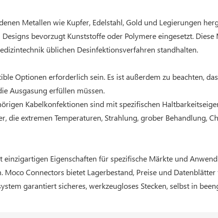
nen Metallen wie Kupfer, Edelstahl, Gold und Legierungen herge
n Designs bevorzugt Kunststoffe oder Polymere eingesetzt. Diese
edizintechnik üblichen Desinfektionsverfahren standhalten.
ble Optionen erforderlich sein. Es ist außerdem zu beachten, 
ie Ausgasung erfüllen müssen.
örigen Kabelkonfektionen sind mit spezifischen Haltbarkeitseig
er, die extremen Temperaturen, Strahlung, grober Behandlung, 
t einzigartigen Eigenschaften für spezifische Märkte und Anwen
h. Moco Connectors bietet Lagerbestand, Preise und Datenblätte
system garantiert sicheres, werkzeugloses Stecken, selbst in be