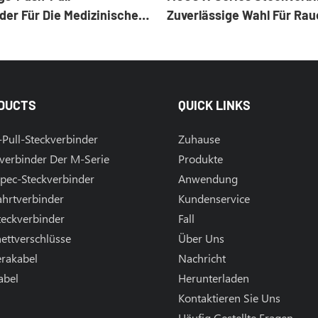
der Für Die Medizinische
Zuverlässige Wahl Für Rau
 Höchste Zuverlässigkeit
Außenumgebungen
tändigkeit
DUCTS
QUICK LINKS
Pull-Steckverbinder
Zuhause
verbinder Der M-Serie
Produkte
pec-Steckverbinder
Anwendung
ahrtverbinder
Kundenservice
teckverbinder
Fall
ettverschlüsse
Über Uns
rakabel
Nachricht
abel
Herunterladen
l
Kontaktieren Sie Uns
Häufig Gestellte Fragen