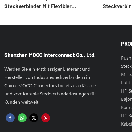
Steckverbinder Mit Flexibler
Steckverbin
Leiterplatte
Endoskopie:
Und EMV-Bes
PRO
Shenzhen MOCO Interconnect Co., Ltd.
Push-
Steck
Werden Sie ein erstklassiger Lieferant und
Mil-S
Hersteller von Industriesteckverbindern in
Luftf
China. MOCO Connectors bietet zuverlässige
HF-S
und komfortable Steckverbinderlösungen für
Bajon
Kunden weltweit.
Kame
HF-K
Kabe