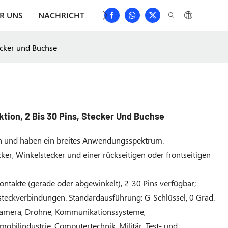
R UNS
NACHRICHT
HERUNTERLADEN
KONTAKTIER
ecker und Buchse
tion, 2 Bis 30 Pins, Stecker Und Buchse
en und haben ein breites Anwendungsspektrum.
er, Winkelstecker und einer rückseitigen oder frontseitigen
kontakte (gerade oder abgewinkelt), 2-30 Pins verfügbar;
steckverbindungen. Standardausführung: G-Schlüssel, 0 Grad.
 Kamera, Drohne, Kommunikationssysteme,
bilindustrie, Computertechnik, Militär, Test- und