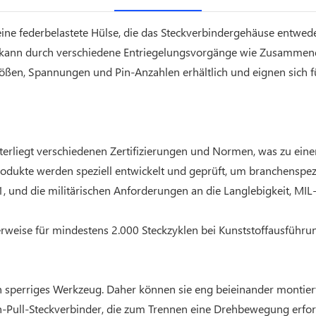
ne federbelastete Hülse, die das Steckverbindergehäuse entweder 
 kann durch verschiedene Entriegelungsvorgänge wie Zusammend
ßen, Spannungen und Pin-Anzahlen erhältlich und eignen sich für 
rliegt verschiedenen Zertifizierungen und Normen, was zu einer
rodukte werden speziell entwickelt und geprüft, um branchenspez
1, und die militärischen Anforderungen an die Langlebigkeit, MIL
erweise für mindestens 2.000 Steckzyklen bei Kunststoffausführ
n sperriges Werkzeug. Daher können sie eng beieinander montier
h-Pull-Steckverbinder, die zum Trennen eine Drehbewegung erfor