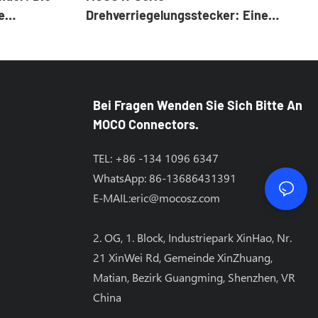
e
Drehverriegelungsstecker: Eine
Robuste Lösung Für Raue
Umgebungen
Bei Fragen Wenden Sie Sich Bitte An
MOCO Connectors.
TEL: +86 -134 1096 6347
WhatsApp: 86-13686431391
E-MAIL:
eric@mocosz.com
2. OG, 1. Block, Industriepark XinHao, Nr.
21 XinWei Rd, Gemeinde XinZhuang,
Matian, Bezirk Guangming, Shenzhen, VR
China