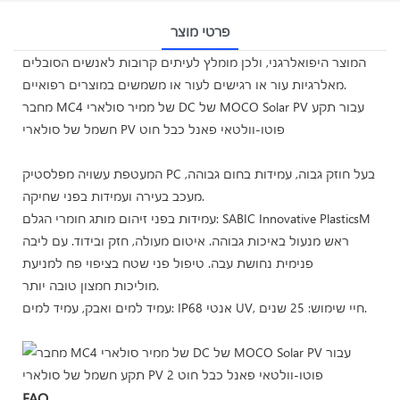
פרטי מוצר
המוצר היפואלרגני, ולכן מומלץ לעיתים קרובות לאנשים הסובלים
מאלרגיות עור או רגישים לעור או משמשים במוצרים רפואיים.
מחבר MC4 של ממיר סולארי DC של MOCO Solar PV עבור תקע
חשמל של סולארי PV פוטו-וולטאי פאנל כבל חוט
המעטפת עשויה מפלסטיק PC בעל חוזק גבוה, עמידות בחום גבוהה,
מעכב בעירה ועמידות בפני שחיקה.
עמידות בפני זיהום מותג חומרי הגלם: SABIC Innovative PlasticsM
ראש מנעול באיכות גבוהה. איטום מעולה, חזק ובידוד. עם ליבה
פנימית נחושת עבה. טיפול פני שטח בציפוי פח למניעת
מוליכות חמצון טובה יותר.
עמיד למים ואבק, עמיד למים: IP68 אנטי UV, חיי שימוש: 25 שנים.
FAQ