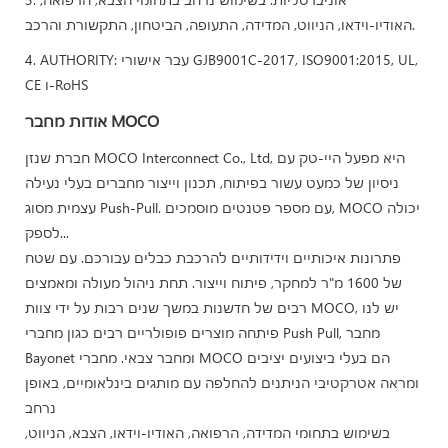
האודיו-וידאו, הניווט, המדידה, התעופה, הביטחון, התקשורת והרכב.
4. AUTHORITY: עבר אישורי GJB9001C-2017, ISO9001:2015, UL,
CE ו-RoHS
אודות מחבר MOCO
חברת שנזן MOCO Interconnect Co., Ltd, היא מפעל היי-טק עם
ניסיון של כמעט עשור בפיתוח, תכנון וייצור מחברים בעלי נעילה
עצמית מסוג Push-Pull. עם מספר פטנטים מוסמכים, MOCO יכולה
לספק...
פתרונות איכותיים וידידותיים להרכבת כבלים עבורכם. עם שטח
של 1600 מ"ר למחקר, פיתוח וייצור. תחת ניהול מעולה ומאמצים
רבים של חדשנות במשך שנים רבות על ידי צוות MOCO, יש לנו
פיתחה מוצרים פופולריים רבים כגון מחברי Push Pull, מחבר
Bayonet ומחבר צבאי. מחברי MOCO הם בעלי ביצועים יציבים
ומראה אטרקטיבי הניתנים להחלפה עם מותגים בינלאומיים, באופן
נרחב
בשימוש בתחומי המדידה, הרפואה, האודיו-וידאו, הצבא, הניווט,