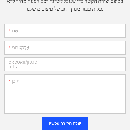
בטופס יצירת הקשר כדי שנוכל לשלוח לכם הצעת מחיר ללא
עלות עבור מגוון רחב של עיצובים שלנו.
שֵׁם
אֶלֶקטרוֹנִי
טלפון/וואטסאפ
+1
תוֹכֶן
שלח חקירה עכשיו