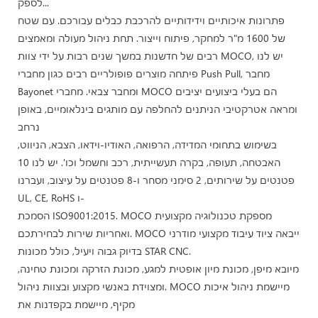
לספק...
פתרונות איכותיים וידידותיים להרכבת כבלים עבורכם. עם שטח
של 1600 מ"ר למחקר, פיתוח וייצור. תחת ניהול מעולה ומאמצים
רבים של חדשנות במשך שנים רבות על ידי צוות MOCO, יש לנו
פיתחה מוצרים פופולריים רבים כגון מחברי Push Pull, מחבר
Bayonet ומחבר צבאי. מחברי MOCO הם בעלי ביצועים יציבים
ומראה אטרקטיבי הניתנים להחלפה עם מותגים בינלאומיים, באופן
נרחב
בשימוש בתחומי המדידה, הרפואה, האודיו-וידאו, הצבא, הניווט,
האבטחה, תעופה, בקרה תעשייתית, רכב וחשמל וכו'. יש לנו 10
פטנטים על שירותים, 2 סימני מסחר ו-8 פטנטים על עיצוב, ועברנו
UL, CE, RoHS ו-
הסמכת ISO9001:2015. MOCO מספקת טכנולוגיה מקצועית
ואחריות שירות לבחירתכם. MOCO ייבאה ציוד עיבוד מקצועי מודרני
בדיוק גבוה ויעיל, כולל מכונות STAR CNC.
מיובא מיפן, מכונת מיון אופטית למגע, מכונת הזרקה ומכונת טחינה,
ומצוידת באנשי מקצוע ובצוות ניהול. MOCO מיישמת ניהול איכות
מקיף, מיישמת בקפדנות את