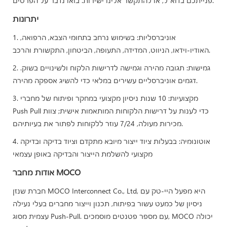
פנייתכם בדוא"ל, או להתקשר אלינו ישירות. בואו נדבר על הפרטים.
יתרונות
1. אוניברסליות: בשימוש נרחב בתחומי הצבא, הרפואה,
האודיו-וידאו, הניווט, המדידה, התעופה, הביטחון, התקשורת והרכב.
2. גמישות: תגובה מהירה וגמישה לדרישות הלקוח ולשינויים בשוק.
דגמים אוניברסליים עשירים במלאי כדי להשיג אספקה ​​מהירה.
3. מקצועיות: 10 שנות ניסיון מקצועי במחקר ופיתוח של מחברי
Push Pull כדי לענות על דרישות הלקוחות המותאמות אישית; צוות
מכירות מעולה, 7/24 עוזר ללקוחות לפתור את בעיותיהם.
4. אוטונומיה: בבעלות ציוד ייצור מיובא מתקדם וציוד בדיקה ובדיקה
מקצועי להשלמת הייצור והבדיקה באופן עצמאי
אודות מחבר MOCO
חברת שנזן MOCO Interconnect Co., Ltd, היא מפעל היי-טק עם
ניסיון של כמעט עשור בפיתוח, תכנון וייצור מחברים בעלי נעילה
עצמית מסוג Push-Pull. עם מספר פטנטים מוסמכים, MOCO יכולה