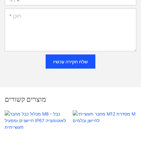
+1
תוֹכֶן
שלח חקירה עכשיו
מוצרים קשורים