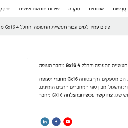
חֲדָשׁוֹת
אודותינו
מִקרֶה
שירות מותאם אישית
בַּק
מחבר תעופה Gx16 4 פינים עמיד למים עבור תעשיית התעופה והחלל
למים עבור תעשיית התעופה והחלל
הם רכיבים חיוניים במגוון מכשירים חשמליים ואלקטרוניים. הם מספקים דרך בטוחה
מחברי תעופה Gx16
ת וחשמל. מבין סוגי המחברים הרבים הזמינים,
מוש שלו.