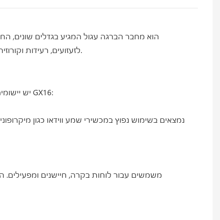
לזעזועים, רעידות וקורוזיה, מה שהופך אותו לאידיאלי לשימוש בסביבות קשות. למחבר מנגנון נעילה ייחודי המבטיח חיבור מאובטח ומונע ניתוקים מקריים.
למחברי GX16 יש יישומים במגוון תעשיות, כולל תעופה וחלל, רכב, ימיות ואוטומציה תעשייתית. להלן מספר יישומים ספציפיים של מחבר GX16: