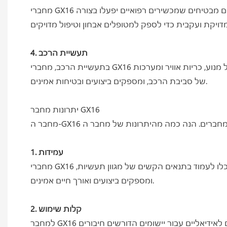
מחברי GX16 משמשים גם במכשירים רפואיים כגון מערכות ניטור מטופלים, ציוד אבחון וכלי כירורגיה. העמידות והאמינות של המחברים מבטיחים שמכשירים רפואיים יפעלו בצורה
4. תעשיית הרכב
בתעשיית הרכב, מחברי GX16 משמשים במערכות קריטיות כגון ניהול מנוע, כריות אוויר ומערכות ABS. עמידות המחברים בפני פגיעות ורעידות מבטיחה שהם יוכלו לעמוד בתנאים הקשים
של סביבת הרכב, ומספקים ביצועים ובטיחות אמינים.
יתרונות מחבר GX16
1. עמידות
מחברי GX16 עשויים מחומרים איכותיים בעלי עמידות מצוינת בפני זעזועים, רעידות וקורוזיה. העיצוב החזק של מחברים אלה מבטיח שהם יוכלו לעמוד בתנאים הקשים של מגוון תעשיות,
ומספקים ביצועים ואורך חיים אמינים.
2. קלות שימוש
למחבר GX16 מנגנון נעילה ייחודי המבטיח חיבור מאובטח ומונע ניתוקים מקריים. מחברים אלה קלים להתקנה ולהסרה, מה שהופך אותם לאידיאליים עבור יישומים הדורשים חיבורים