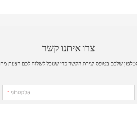
צרו איתנו קשר
אֶלֶקטרוֹנִי