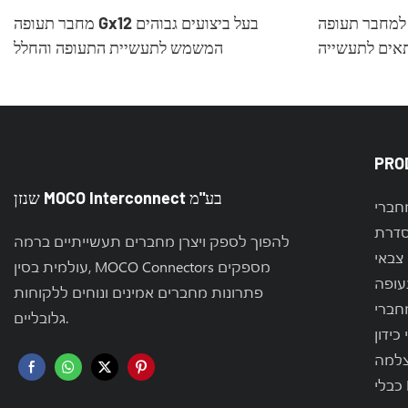
חבר תעופה Gx12
מחבר תעופה Gx12 בעל ביצועים גבוהים
אים לתעשייה
המשמש לתעשיית התעופה והחלל
PRO
שנזן MOCO Interconnect בע"מ
להפוך לספק ויצרן מחברים תעשייתיים ברמה
צבאי
עולמית בסין, MOCO Connectors מספקים
עופה
פתרונות מחברים אמינים ונוחים ללקוחות
גלובליים.
כידון
צלמה
RF