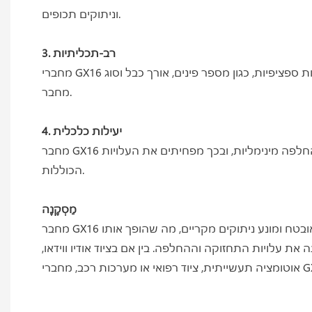
וניתוקים תכופים.
3. רב-תכליתיות
מחברי GX16 זמינים בגדלים ותצורות שונים, מה שהופך אותם למתאימים למגוון יישומים. ניתן להתאים אישית מחברים כדי לעמוד בדרישות ספציפיות, כגון מספר פינים, אורך כבל וסוג
מחבר.
4. יעילות כלכלית
מחבר GX16 הוא חסכוני בהשוואה לסוגים אחרים של מחברים. העמידות והאמינות של המחברים מבטיחים שהם דורשים תחזוקה והחלפה מינימליות, ובכך מפחיתים את העלויות
הכוללות.
מַסְקָנָה
מחבר GX16 הוא מחבר רב-תכליתי, עמיד וקל לשימוש שניתן למצוא במגוון תעשיות. מנגנון הנעילה הייחודי של המחבר מבטיח חיבור מאובטח ומונע ניתוקים מקריים, מה שהופך אותו
את עלויות התחזוקה וההחלפה. בין אם בציוד אודיו ווידאו,