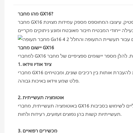
מהו מחבר GX16?
מחבר GX16 הוא מחבר הברגה עגול המגיע בגדלים שונים, החל מ-2 עד 10 פינים. בהתאם ליישום, המחברים עשויים מתכת או פלסטיק. עיצובו המחוספס מספק עמידות מצוינת
יישום מחבר GX16
1. ציוד אודיו ווידאו
מחברי GX16 נמצאים בשימוש נפוץ במכשירי שמע ווידאו כגון מיקרופונים, רמקולים ומצלמות. מחברים אלה מספקים דרך אמינה ומאובטחת להעברת אותות בין רכיבים שונים, ומבטיחים
פלט שמע ווידאו באיכות גבוהה.
2. אוטומציה תעשייתית
באוטומציה תעשייתית, מחברי GX16 משמשים עבור לוחות בקרה, חיישנים ומפעילים. העיצוב החזק ומנגנון הנעילה של מחברים אלה הופכים אותם לאידיאליים לשימוש בסביבות
תעשייתיות קשות בהן נפוצים זעזועים, רעידות ולחות.
3. מכשירים רפואיים