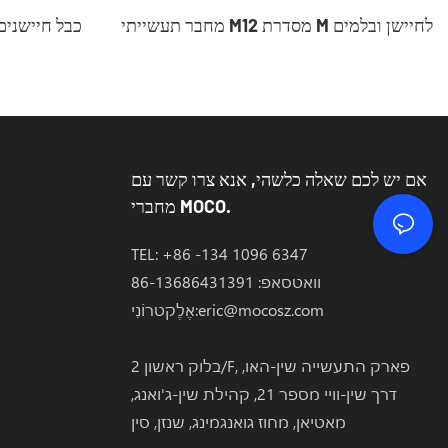
מחבר תעשייתי M12 מסדרת M לחיישן ובלמים
אם יש לכם שאלה כלשהי, אנא צרו קשר עם
מחברי MOCO.
TEL: +86 -134 1096 6347
וואטסאפ: 86-13686431391
eric@mocosz.com
אֶלֶקטרוֹנִי:
בלוק ראשון 2/F, פארק התעשייה שין-האו,
דרך שין-וויי מספר 21, קהילת שין-ג'ואנג,
מאטיאן, מחוז גואנגמינג, שנזן, סין