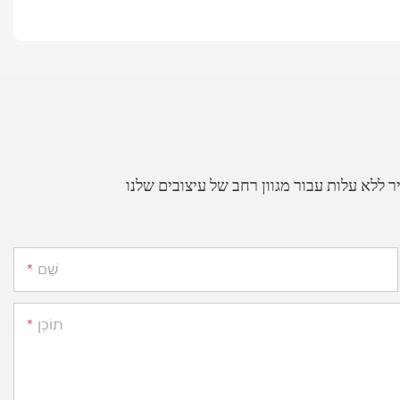
שֵׁם
תוֹכֶן