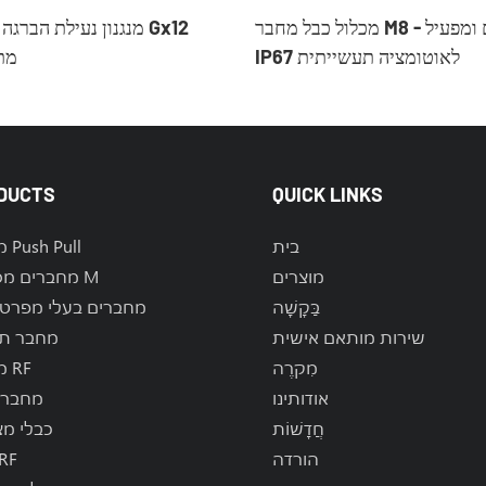
מכלול כבל מחבר M8 - כבל חיישנים ומפעיל
מנגנון נעילת הברגה למ
IP67 לאוטומציה תעשייתית
מת
DUCTS
QUICK LINKS
בית
מחברי Push Pull
מוצרים
מחברים מסדרת M
בַּקָשָׁה
מחברים בעלי מפרט 
שירות מותאם אישית
מחבר ת
מִקרֶה
מחברי RF
אודותינו
מחברי 
חֲדָשׁוֹת
כבלי מ
הורדה
כבלי 