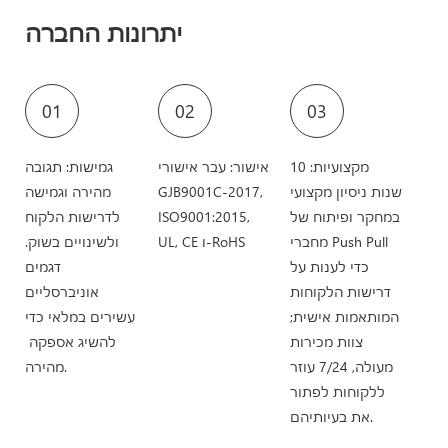
יתרונות החברה
01
02
03
מקצועיות: 10
אישור: עבר אישורי
גמישות: תגובה
שנות ניסיון מקצועי
GJB9001C-2017,
מהירה וגמישה
במחקר ופיתוח של
ISO9001:2015,
לדרישות הלקוח
מחברי Push Pull
UL, CE ו-RoHS
ולשינויים בשוק.
כדי לענות על
דגמים
דרישות הלקוחות
אוניברסליים
המותאמות אישית;
עשירים במלאי כדי
צוות מכירות
להשיג אספקה ​​
מעולה, 7/24 עוזר
מהירה.
ללקוחות לפתור
את בעיותיהם.