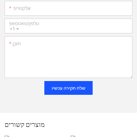
אֶלֶקטרוֹנִי
טלפון/וואטסאפ
+1
תוֹכֶן
שלח חקירה עכשיו
מוצרים קשורים