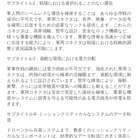
サブタイトル2：戦場における途切れることのない通信
軍人間のシームレスな通信を確保することは、あらゆる作戦の
成功に不可欠です。軍用コネクタは、音声、映像、データ信号
を確実に伝送するための必要なリンクを提供します。これらの
コネクタは、高帯域幅、堅牢な設計、安全なロック機構など、
様々な重要な機能を備えています。重要な情報を迅速かつ正確
に伝送する能力により、軍用コネクタは戦場における戦略的調
整と状況認識を可能にします。
サブタイトル3：過酷な環境における電力分配
軍事作戦の継続には電力供給が不可欠です。強化された軍用コ
ネクタは、灼熱の砂漠から極寒の北極圏まで、過酷な環境に耐
えられるように設計されています。堅牢な構造により、振動、
衝撃、さらには化学物質や湿気への曝露にも耐えることができ
ます。軍用コネクタは安全で安定した接続を確保し、重要な機
器やシステムに損害を与える可能性のある電力損失や停電を防
ぎます。
サブタイトル4: ミッションクリティカルなシステムのデータ転
送
ドローンから兵器システムまで、数多くのミッションクリティ
カルなコンポーネントは、効率的なデータ転送に大きく依存し