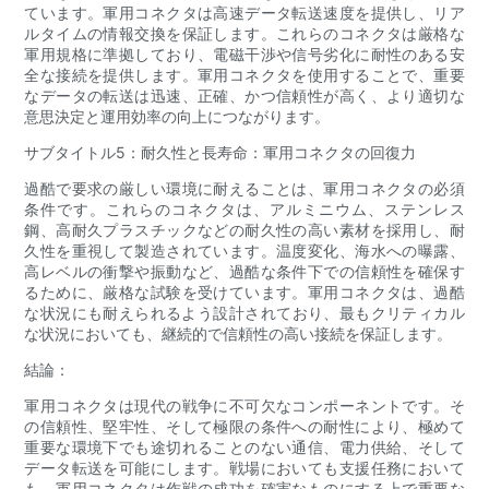
ています。軍用コネクタは高速データ転送速度を提供し、リア
ルタイムの情報交換を保証します。これらのコネクタは厳格な
軍用規格に準拠しており、電磁干渉や信号劣化に耐性のある安
全な接続を提供します。軍用コネクタを使用することで、重要
なデータの転送は迅速、正確、かつ信頼性が高く、より適切な
意思決定と運用効率の向上につながります。
サブタイトル5：耐久性と長寿命：軍用コネクタの回復力
過酷で要求の厳しい環境に耐えることは、軍用コネクタの必須
条件です。これらのコネクタは、アルミニウム、ステンレス
鋼、高耐久プラスチックなどの耐久性の高い素材を採用し、耐
久性を重視して製造されています。温度変化、海水への曝露、
高レベルの衝撃や振動など、過酷な条件下での信頼性を確保す
るために、厳格な試験を受けています。軍用コネクタは、過酷
な状況にも耐えられるよう設​​計されており、最もクリティカル
な状況においても、継続的で信頼性の高い接続を保証します。
結論：
軍用コネクタは現代の戦争に不可欠なコンポーネントです。そ
の信頼性、堅牢性、そして極限の条件への耐性により、極めて
重要な環境下でも途切れることのない通信、電力供給、そして
データ転送を可能にします。戦場においても支援任務において
も、軍用コネクタは作戦の成功を確実なものにする上で重要な