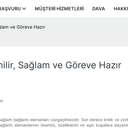
BAŞVURU
MÜŞTERI HIZMETLERI
DAVA
HAKK
ağlam ve Göreve Hazır
ilir, Sağlam ve Göreve Hazır
mi
ağlam bağlantı elemanları vazgeçilmezdir. Son derece kritik ve zorlu 
lantı elemanlarının önemini, özelliklerini ve aşırı koşullara daya