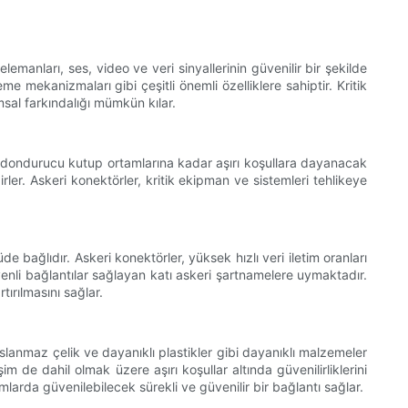
emanları, ses, video ve veri sinyallerinin güvenilir bir şekilde
me mekanizmaları gibi çeşitli önemli özelliklere sahiptir. Kritik
msal farkındalığı mümkün kılar.
den dondurucu kutup ortamlarına kadar aşırı koşullara dayanacak
ler. Askeri konektörler, kritik ekipman ve sistemleri tehlikeye
e bağlıdır. Askeri konektörler, yüksek hızlı veri iletim oranları
venli bağlantılar sağlayan katı askeri şartnamelere uymaktadır.
tırılmasını sağlar.
slanmaz çelik ve dayanıklı plastikler gibi dayanıklı malzemeler
 de dahil olmak üzere aşırı koşullar altında güvenilirliklerini
mlarda güvenilebilecek sürekli ve güvenilir bir bağlantı sağlar.