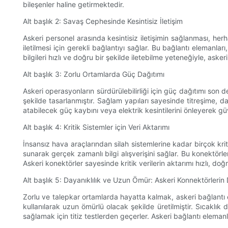
bileşenler haline getirmektedir.
Alt başlık 2: Savaş Cephesinde Kesintisiz İletişim
Askeri personel arasında kesintisiz iletişimin sağlanması, herh
iletilmesi için gerekli bağlantıyı sağlar. Bu bağlantı elemanlar
bilgileri hızlı ve doğru bir şekilde iletebilme yeteneğiyle, ask
Alt başlık 3: Zorlu Ortamlarda Güç Dağıtımı
Askeri operasyonların sürdürülebilirliği için güç dağıtımı son
şekilde tasarlanmıştır. Sağlam yapıları sayesinde titreşime, d
atabilecek güç kaybını veya elektrik kesintilerini önleyerek güve
Alt başlık 4: Kritik Sistemler için Veri Aktarımı
İnsansız hava araçlarından silah sistemlerine kadar birçok kriti
sunarak gerçek zamanlı bilgi alışverişini sağlar. Bu konektörl
Askeri konektörler sayesinde kritik verilerin aktarımı hızlı, doğ
Alt başlık 5: Dayanıklılık ve Uzun Ömür: Askeri Konnektörlerin 
Zorlu ve talepkar ortamlarda hayatta kalmak, askeri bağlantı e
kullanılarak uzun ömürlü olacak şekilde üretilmiştir. Sıcaklık
sağlamak için titiz testlerden geçerler. Askeri bağlantı elemanl