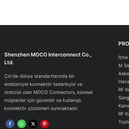
PR
Shenzhen MOCO Interconnect Co.,
İtme
Ltd.
M Se
Aske
Çin'de dünya standartlarında bir
Hava
endüstriyel konnektör tedarikçisi ve
RF K
üreticisi olan MOCO Connectors, küresel
Süng
müşteriler için güvenilir ve kullanışlı
Kame
konnektör çözümleri sunmaktadır.
RF K
Topl