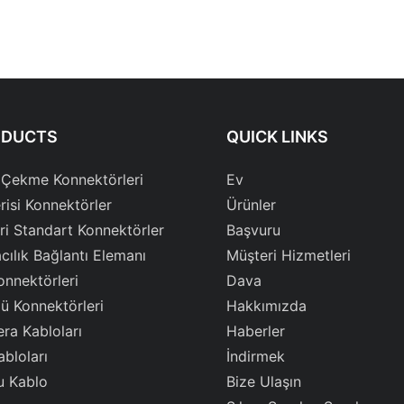
ODUCTS
QUICK LINKS
 Çekme Konnektörleri
Ev
risi Konnektörler
Ürünler
ri Standart Konnektörler
Başvuru
cılık Bağlantı Elemanı
Müşteri Hizmetleri
onnektörleri
Dava
ü Konnektörleri
Hakkımızda
ra Kabloları
Haberler
abloları
İndirmek
u Kablo
Bize Ulaşın