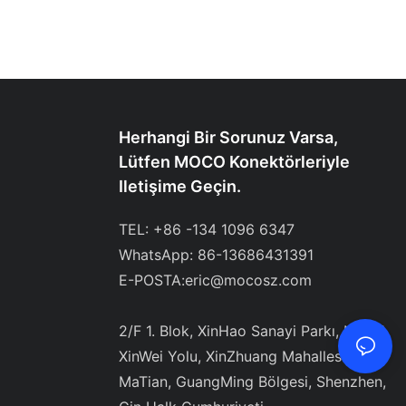
Herhangi Bir Sorunuz Varsa,
Lütfen MOCO Konektörleriyle
Iletişime Geçin.
TEL: +86 -134 1096 6347
WhatsApp: 86-13686431391
E-POSTA:
eric@mocosz.com
2/F 1. Blok, XinHao Sanayi Parkı, NO 21
XinWei Yolu, XinZhuang Mahallesi,
MaTian, ​​GuangMing Bölgesi, Shenzhen,