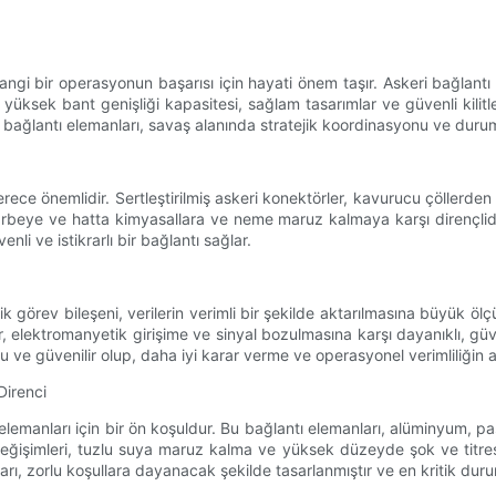
angi bir operasyonun başarısı için hayati önem taşır. Askeri bağlantı el
ı, yüksek bant genişliği kapasitesi, sağlam tasarımlar ve güvenli kilitle
eri bağlantı elemanları, savaş alanında stratejik koordinasyonu ve duru
 derece önemlidir. Sertleştirilmiş askeri konektörler, kavurucu çöller
arbeye ve hatta kimyasallara ve neme maruz kalmaya karşı dirençlidir
nli ve istikrarlı bir bağlantı sağlar.
k görev bileşeni, verilerin verimli bir şekilde aktarılmasına büyük ölçüd
er, elektromanyetik girişime ve sinyal bozulmasına karşı dayanıklı, gü
ru ve güvenilir olup, daha iyi karar verme ve operasyonel verimliliğin ar
Direnci
lemanları için bir ön koşuldur. Bu bağlantı elemanları, alüminyum, pa
 değişimleri, tuzlu suya maruz kalma ve yüksek düzeyde şok ve titreşim
arı, zorlu koşullara dayanacak şekilde tasarlanmıştır ve en kritik duru