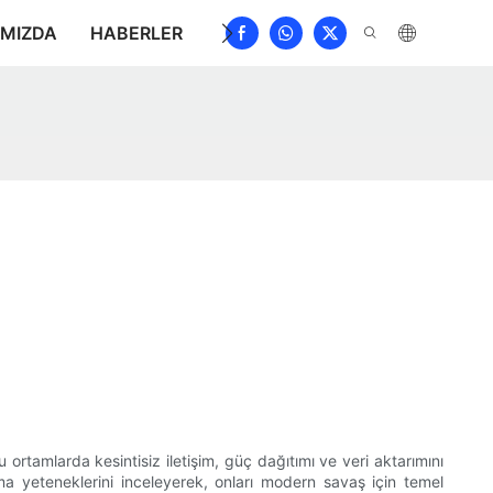
IMIZDA
HABERLER
İNDIRMEK
BIZE ULAŞIN
S
ortamlarda kesintisiz iletişim, güç dağıtımı ve veri aktarımını
nma yeteneklerini inceleyerek, onları modern savaş için temel