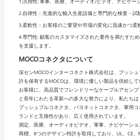
1.汎用性: 軍事、医療、オーディオ/ビデオ、ナビ
2.自律性：先進的な輸入生産設備と専門的な検査・
3.柔軟性：お客様のご要望や市場の変化に迅速かつ
4.専門性: 顧客のカスタマイズされた要件を満たすための
を支援します。
MOCOコネクタについて
深センMOCOインターコネクト株式会社は、プッシ
許を保有するMOCOは、環境に優しい製品を供給して
お客様に、高品質でフレンドリーなケーブルアセンブリ
と長年にわたる革新への多大な努力により、私たちは
プッシュプルコネクタ、バヨネットコネクタ、軍用コ
ランドと互換性があり、広く使用されています。
測定、医療、オーディオビデオ、軍事、ナビゲーショ
商標、8つのデザイン特許を取得しており、UL、CE、