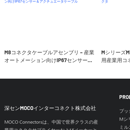
M8コネクタケーブルアセンブリ – 産業
MシリーズM
オートメーション向けIP67センサー＆
用産業用コ
アクチュエータケーブル
PRO
深センMOCOインターコネクト株式会社
プッ
Mシ
MOCO Connectorsは、中国で世界クラスの産
ミル
業用コネクタサプライヤーおよびメーカーと