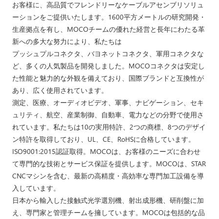
お客様に、高品質でフレンドリーなケーブルアセンブリソリュ
ーションをご提供いたします。1600平方メートルの研究開発・
生産拠点を有し、MOCOチームの優れた経営と長年にわたる革
新への多大な努力により、私たちは
プッシュプルコネクタ、バヨネットコネクタ、軍用コネクタな
ど、多くの人気製品を開発しました。MOCOコネクタは安定し
た性能と魅力的な外観を備えており、国際ブランドと互換性が
あり、広く使用されています。
測定、医療、オーディオビデオ、軍事、ナビゲーション、セキ
ュリティ、航空、産業制御、自動車、電力などの分野で使用さ
れています。私たちは10の実用特許、2つの商標、8つのデザイ
ン特許を取得しており、UL、CE、RoHSに合格しています。
ISO9001:2015認証取得。MOCOは、お客様のニーズに合わせ
て専門的な技術とサービス保証を提供します。MOCOは、STAR
CNCマシンを含む、最新の高精度・高効率な専門加工設備を導
入しています。
日本から輸入した接触式光学選別機、射出成形機、研削盤に加
え、専門家と管理チームを擁しています。MOCOは包括的な品