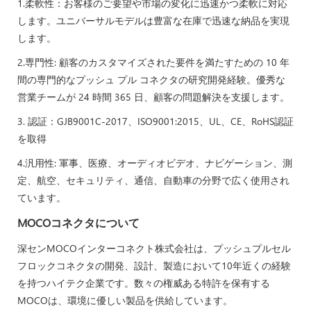
1.柔軟性：お客様のご要望や市場の変化に迅速かつ柔軟に対応
します。ユニバーサルモデルは豊富な在庫で迅速な納品を実現
します。
2.専門性: 顧客のカスタマイズされた要件を満たすための 10 年
間の専門的なプッシュ プル コネクタの研究開発経験。優秀な
営業チームが 24 時間 365 日、顧客の問題解決を支援します。
3. 認証：GJB9001C-2017、ISO9001:2015、UL、CE、RoHS認証
を取得
4.汎用性: 軍事、医療、オーディオビデオ、ナビゲーション、測
定、航空、セキュリティ、通信、自動車の分野で広く使用され
ています。
MOCOコネクタについて
深センMOCOインターコネクト株式会社は、プッシュプルセル
フロックコネクタの開発、設計、製造において10年近くの経験
を持つハイテク企業です。数々の権威ある特許を保有する
MOCOは、環境に優しい製品を供給しています。