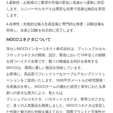
3.柔軟性：お客様のご要望や市場の変化に迅速かつ柔軟に対応
します。ユニバーサルモデルは豊富な在庫で迅速な納品を実現
します。
4.自律性：先進的な輸入生産設備と専門的な検査・試験設備を
所有し、生産と試験を自主的に完了します。
MOCOコネクタについて
深センMOCOインターコネクト株式会社は、プッシュプルセル
フロックコネクタの開発、設計、製造において10年近くの経験
を持つハイテク企業です。数々の権威ある特許を保有する
MOCOは、環境に優しい製品を供給しています。
お客様に、高品質でフレンドリーなケーブルアセンブリソリュ
ーションをご提供いたします。1600平方メートルの研究開発・
生産拠点を有し、MOCOチームの優れた経営と長年にわたる革
新への多大な努力により、私たちは
プッシュプルコネクタ、バヨネットコネクタ、軍用コネクタな
ど、多くの人気製品を開発しました。MOCOコネクタは安定し
た性能と魅力的な外観を備えており、国際ブランドと互換性が