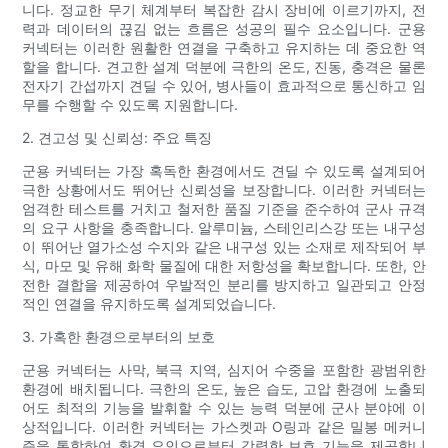
니다. 정교한 무기 체계부터 복잡한 감시 장비에 이르기까지, 전
력과 데이터의 끊김 없는 흐름은 성공의 필수 요소입니다. 군용
커넥터는 이러한 원활한 연결을 구축하고 유지하는 데 중요한 역
할을 합니다. 견고한 설계 덕분에 극한의 온도, 진동, 충격은 물론
전자기 간섭까지 견딜 수 있어, 병사들이 효과적으로 통신하고 임
무를 수행할 수 있도록 지원합니다.
2. 견고성 및 신뢰성: 주요 특징
군용 커넥터는 가장 혹독한 환경에서도 견딜 수 있도록 설계되어
극한 상황에서도 뛰어난 신뢰성을 보장합니다. 이러한 커넥터는
엄격한 테스트를 거치고 철저한 품질 기준을 준수하여 군사 규격
의 요구 사항을 충족합니다. 알루미늄, 스테인리스강 또는 내구성
이 뛰어난 열가소성 수지와 같은 내구성 있는 소재로 제작되어 부
식, 마모 및 유해 화학 물질에 대한 저항성을 확보합니다. 또한, 안
전한 결합을 제공하여 우발적인 분리를 방지하고 일관되고 안정
적인 연결을 유지하도록 설계되었습니다.
3. 가혹한 환경으로부터의 보호
군용 커넥터는 사막, 북극 지역, 심지어 수중을 포함한 광범위한
환경에 배치됩니다. 극한의 온도, 높은 습도, 고압 환경에 노출되
어도 최적의 기능을 발휘할 수 있는 능력 덕분에 군사 분야에 이
상적입니다. 이러한 커넥터는 가스켓과 O링과 같은 밀봉 메커니
즘을 통합하여 환경 요인으로부터 강력한 보호 기능을 제공합니