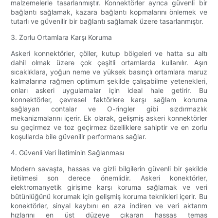
malzemelerle tasarlanmıştır. Konnektörler ayrıca güvenli bir
bağlantı sağlamak, kazara bağlantı kopmalarını önlemek ve
tutarlı ve güvenilir bir bağlantı sağlamak üzere tasarlanmıştır.
3. Zorlu Ortamlara Karşı Koruma
Askeri konnektörler, çöller, kutup bölgeleri ve hatta su altı
dahil olmak üzere çok çeşitli ortamlarda kullanılır. Aşırı
sıcaklıklara, yoğun neme ve yüksek basınçlı ortamlara maruz
kalmalarına rağmen optimum şekilde çalışabilme yetenekleri,
onları askeri uygulamalar için ideal hale getirir. Bu
konnektörler, çevresel faktörlere karşı sağlam koruma
sağlayan contalar ve O-ringler gibi sızdırmazlık
mekanizmalarını içerir. Ek olarak, gelişmiş askeri konnektörler
su geçirmez ve toz geçirmez özelliklere sahiptir ve en zorlu
koşullarda bile güvenilir performans sağlar.
4. Güvenli Veri İletiminin Sağlanması
Modern savaşta, hassas ve gizli bilgilerin güvenli bir şekilde
iletilmesi son derece önemlidir. Askeri konektörler,
elektromanyetik girişime karşı koruma sağlamak ve veri
bütünlüğünü korumak için gelişmiş koruma teknikleri içerir. Bu
konektörler, sinyal kaybını en aza indiren ve veri aktarım
hızlarını en üst düzeye çıkaran hassas temas