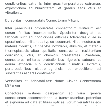
condicionibus extremis, inter quas temperaturae extremae,
expositionem ad humiditatem, et gradus altos ictus et
vibrationis.
Durabilitas Incomparabilis Connectorum Militarium
Inter praecipuas proprietates connectorum militarium est
eorum firmitas incomparabilis. Specialiter designati et
fabricati sunt ad condiciones difficiles tolerandas quae in
operationibus militaribus typice occurrunt. Hi connectores ex
materiis robustis, ut chalybe inoxidabili, aluminio, et materiis
thermoplasticis altae qualitatis, construuntur, resistentiam
corrosionis, ictui, et chemicis praestantes. Praeterea,
connectores militares probationibus rigorosis subeunt ut
eorum efficacia sub condicionibus climaticis extremis,
perturbationibus electromagneticis, et expositione ad
substantias asperas confirmetur.
Versatilitas et Adaptabilitas: Notae Claves Connectorum
Militarium
Conectores militares designantur ad varia genera
connexionum accommodanda, a transmissionibus potentiae
et signorum ad data et fibras opticas. Eorum versatilitas eos