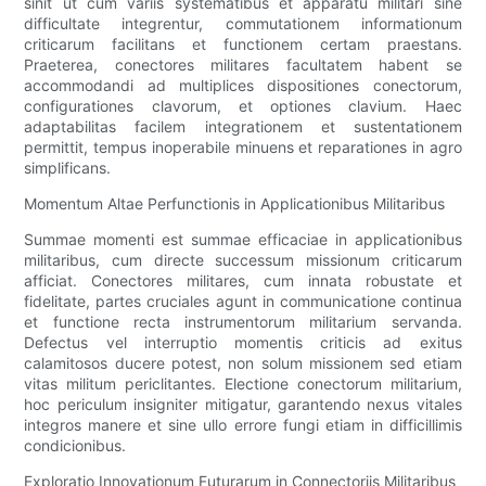
sinit ut cum variis systematibus et apparatu militari sine
difficultate integrentur, commutationem informationum
criticarum facilitans et functionem certam praestans.
Praeterea, conectores militares facultatem habent se
accommodandi ad multiplices dispositiones conectorum,
configurationes clavorum, et optiones clavium. Haec
adaptabilitas facilem integrationem et sustentationem
permittit, tempus inoperabile minuens et reparationes in agro
simplificans.
Momentum Altae Perfunctionis in Applicationibus Militaribus
Summae momenti est summae efficaciae in applicationibus
militaribus, cum directe successum missionum criticarum
afficiat. Conectores militares, cum innata robustate et
fidelitate, partes cruciales agunt in communicatione continua
et functione recta instrumentorum militarium servanda.
Defectus vel interruptio momentis criticis ad exitus
calamitosos ducere potest, non solum missionem sed etiam
vitas militum periclitantes. Electione conectorum militarium,
hoc periculum insigniter mitigatur, garantendo nexus vitales
integros manere et sine ullo errore fungi etiam in difficillimis
condicionibus.
Exploratio Innovationum Futurarum in Connectoriis Militaribus