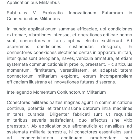
Applicationibus Militaribus
Subtitulus V: Exploratio Innovationum Futurarum in
Connectionibus Militaribus
In mundo applicationum summae efficaciae, ubi condiciones
extremae, vibrationes intensae, et operationes criticae norma
sunt, connectores militares optima electio exstiterunt. Ad
asperrimas condiciones sustinendas designati, hi
connectores conexiones electricas certas in apparatu militari,
inter quas sunt aeroplana, naves, vehicula armatura, et etiam
systemata communicationis in proelio, praestant. Hic articulus
momentum, firmitatem, versatilitatem, et adaptabilitatem
connectorum militarium explorat, eorum incomparabilem
efficaciam illustrans et innovationes futuras disserens.
Intellegendo Momentum Coniunctorum Militarium
Conectores militares partes magnas agunt in communicatione
continua, potentia, et transmissione datorum intra machinas
militares curanda. Diligenter fabricati sunt ut requisitis
militaribus severis satisfaciant, quo effectus sine vitio
praestetur. Ab applicationibus aëronauticis et navalibus ad
systemata militaria terrestria, hi conectores essentiales sunt
ad connectivitatem continuam praebendam sub