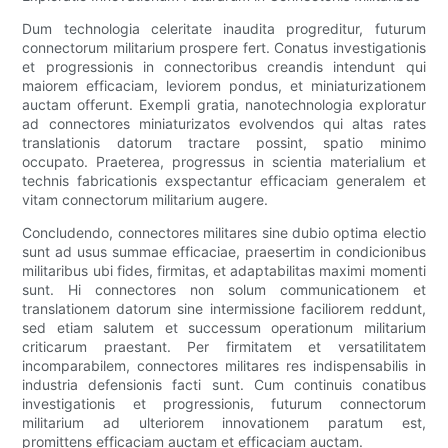
Dum technologia celeritate inaudita progreditur, futurum
connectorum militarium prospere fert. Conatus investigationis
et progressionis in connectoribus creandis intendunt qui
maiorem efficaciam, leviorem pondus, et miniaturizationem
auctam offerunt. Exempli gratia, nanotechnologia exploratur
ad connectores miniaturizatos evolvendos qui altas rates
translationis datorum tractare possint, spatio minimo
occupato. Praeterea, progressus in scientia materialium et
technis fabricationis exspectantur efficaciam generalem et
vitam connectorum militarium augere.
Concludendo, connectores militares sine dubio optima electio
sunt ad usus summae efficaciae, praesertim in condicionibus
militaribus ubi fides, firmitas, et adaptabilitas maximi momenti
sunt. Hi connectores non solum communicationem et
translationem datorum sine intermissione faciliorem reddunt,
sed etiam salutem et successum operationum militarium
criticarum praestant. Per firmitatem et versatilitatem
incomparabilem, connectores militares res indispensabilis in
industria defensionis facti sunt. Cum continuis conatibus
investigationis et progressionis, futurum connectorum
militarium ad ulteriorem innovationem paratum est,
promittens efficaciam auctam et efficaciam auctam.