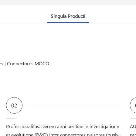
Singula Producti
02
Professionalitas: Decem anni peritiae in investigatione
AU
et evolutione (R&D) inter connectores pulsores (push-
pr