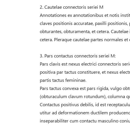
2. Cautelae connectoris seriei M
Annotationes ex annotationibus et notis instit
claves positionis accuratae, paxilli positionis,
obturantes, obturamenta, et cetera. Cautelae in
cetera. Pleraque cautelae partes normales e
3. Pars contactus connectoris seriei M:
Pars clavis est nexus electrici connectoris ser
positiva par tactus constituere, et nexus elec
partis tactus femininae.
Pars tactus convexa est pars rigida, vulgo ob
(obturaculum clavum rotundum), columna qua
Contactus positivus debilis, id est receptacu
utitur ad deformationem ductilem producendam
inseparabiliter cum contactu masculino coniu