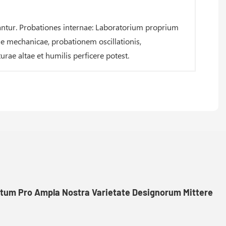
obantur. Probationes internae: Laboratorium proprium
e mechanicae, probationem oscillationis,
ae altae et humilis perficere potest.
itum Pro Ampla Nostra Varietate Designorum Mittere