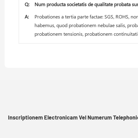
Q:
Num producta societatis de qualitate probata sun
A:
Probationes a tertia parte factae: SGS, ROHS, no
habemus, quod probationem nebulae salis, probat
probationem tensionis, probationem continuitati
Inscriptionem Electronicam Vel Numerum Telephonic