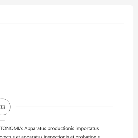
03
TONOMIA: Apparatus productionis importatus
ovectus et apparatus inspectionis et probationis