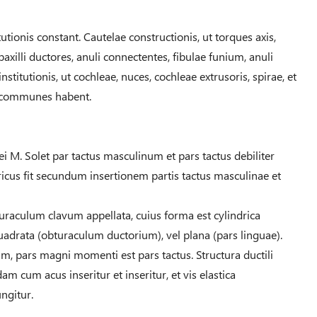
utionis constant. Cautelae constructionis, ut torques axis,
 paxilli ductores, anuli connectentes, fibulae funium, anuli
stitutionis, ut cochleae, nuces, cochleae extrusoris, spirae, et
t communes habent.
iei M. Solet par tactus masculinum et pars tactus debiliter
tricus fit secundum insertionem partis tactus masculinae et
turaculum clavum appellata, cuius forma est cylindrica
drata (obturaculum ductorium), vel plana (pars linguae).
lum, pars magni momenti est pars tactus. Structura ductili
 cum acus inseritur et inseritur, et vis elastica
ngitur.