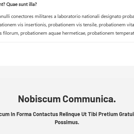
t? Quae sunt illa?
nnulli conectores militares a laboratorio nationali designato pr
ionem vis insertionis, probationem vis tensile, probationem vita
s filorum, probationem aquae hermeticae, probationem temperatur
Nobiscum Communica.
um In Forma Contactus Relinque Ut Tibi Pretium Gratu
Possimus.