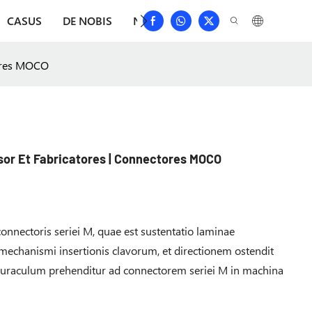
CASUS
DE NOBIS
NUNTII
DEPRIME
CONTACT
tores MOCO
sor Et Fabricatores | Connectores MOCO
connectoris seriei M, quae est sustentatio laminae
t mechanismi insertionis clavorum, et directionem ostendit
bturaculum prehenditur ad connectorem seriei M in machina