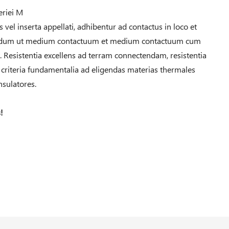
eriei M
vel inserta appellati, adhibentur ad contactus in loco et
urandum ut medium contactuum et medium contactuum cum
 Resistentia excellens ad terram connectendam, resistentia
nt criteria fundamentalia ad eligendas materias thermales
nsulatores.
!