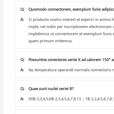
Q:
Quomodo connectorem, exemplum funis adipisc
A:
Si producto nostro interest et experiri in animo 
imple, vel nobis per inscriptionem electronicam v
implebimus ut connectorem et exemplum funis ex
quam primum mittemus.
Q:
Possuntne conectores seriei K ad calorem 150° a
A:
Ita, temperatura operandi normalis connectoris n
Q:
Quae sunt nuclei seriei B?
A:
00B-2,3,4,5;0B-2,3,4,5,6,7,9,13；1B-2,3,4,5,6,7,8