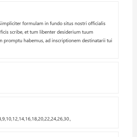
impliciter formulam in fundo situs nostri officialis
ficis scribe, et tum libenter desiderium tuum
n promptu habemus, ad inscriptionem destinatarii tui
,8,9,10,12,14,16,18,20,22,24,26,30。