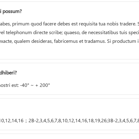
i possum?
habes, primum quod facere debes est requisita tua nobis tradere. S
el telephonum directe scribe; quaeso, de necessitatibus tuis speci
acte, qualem desideras, fabricemus et tradamus. Si productum i
dhiberi?
ostri est: -40° ~ + 200°
,10,12,14,16；2B-2,3,4,5,6,7,8,10,12,14,16,18,19,26;3B-2,3,4,5,6,7