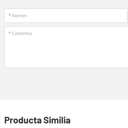
Nomen
Contentus
Producta Similia