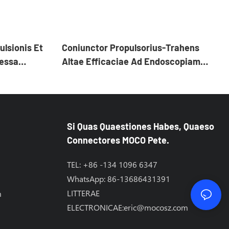
ulsionis Et
Coniunctor Propulsorius-Trahens
ressa
Altae Efficaciae Ad Endoscopiam
Medicam: Fiducia Superior Et
Resistentia EMI
Si Quas Quaestiones Habes, Quaeso
Connectores MOCO Pete.
TEL: +86 -134 1096 6347
WhatsApp: 86-13686431391
LITTERAE
m
ELECTRONICAE:
eric@mocosz.com