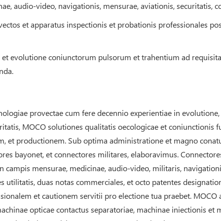
inae, audio-video, navigationis, mensurae, aviationis, securitatis, 
ctos et apparatus inspectionis et probationis professionales p
one et evolutione coniunctorum pulsorum et trahentium ad requisi
nda.
ologiae provectae cum fere decennio experientiae in evolutione,
itatis, MOCO solutiones qualitatis oecologicae et coniunctionis 
, et productionem. Sub optima administratione et magno conat
ores bayonet, et connectores militares, elaboravimus. Connectores
 campis mensurae, medicinae, audio-video, militaris, navigationis, 
 utilitatis, duas notas commerciales, et octo patentes designation
alem et cautionem servitii pro electione tua praebet. MOCO ap
hinae opticae contactus separatoriae, machinae iniectionis et mac