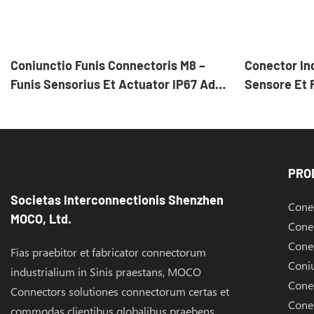
Coniunctio Funis Connectoris M8 –
Conector Ind
Funis Sensorius Et Actuator IP67 Ad
Sensore Et 
Automationem Industrialem
PRO
Societas Interconnectionis Shenzhen
Cone
MOCO, Ltd.
Conec
Conec
Fias praebitor et fabricator connectorum
Coniu
industrialium in Sinis praestans, MOCO
Cone
Connectors solutiones connectorum certas et
Cone
commodas clientibus globalibus praebens.