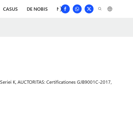
CASUS
DE NOBIS
NUNTII
DEPRIME
CONTACT
riei K, AUCTORITAS: Certificationes GJB9001C-2017,