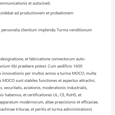
communicationis et autocineti.
ossidebat ad productionem et probationem
ta personalia clientium implenda; Turma venditionum
 designatione, et fabricatione connectorum auto-
funium tibi praebere potest. Cum aedificio 1600
u innovationis per multos annos a turma MOCO, multa
 MOCO sunt stabiles functiones et aspectus attractivi,
securitatis, aviationis, moderationis industrialis,
is habemus, et certificationes UL, CE, RoHS, et
paratum modernorum, altae praecisionis et efficaciae,
hinae triturae, et peritis et turma administrationis