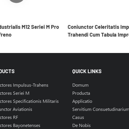
ustrialis M12 Seriei M Pro
Coniunctor Celeritatis Imp
Freno
Trahendi Cum Tabula Imp
Flexibili
DUCTS
QUICK LINKS
ctores Impulsus-Trahens
Domum
tores Seriei M
Producta
tores Specificationis Militaris
Applicatio
nctor Aviationis
Servitium Consuetudinariu
ctores RF
Casus
ctores Bayonetenses
De Nobis