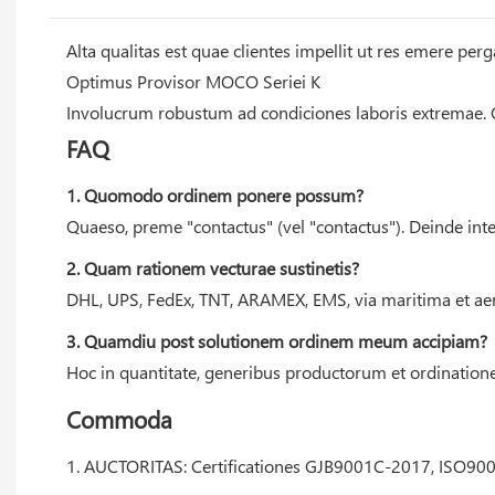
Alta qualitas est quae clientes impellit ut res emere perg
Optimus Provisor MOCO Seriei K
Involucrum robustum ad condiciones laboris extremae. Cl
FAQ
1. Quomodo ordinem ponere possum?
Quaeso, preme "contactus" (vel "contactus"). Deinde inte
2. Quam rationem vecturae sustinetis?
DHL, UPS, FedEx, TNT, ARAMEX, EMS, via maritima et ae
3. Quamdiu post solutionem ordinem meum accipiam?
Hoc in quantitate, generibus productorum et ordinatione 
Commoda
1. AUCTORITAS: Certificationes GJB9001C-2017, ISO900