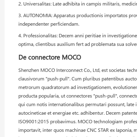
2. Universalitas: Late adhibita in campis militaris, medic
3. AUTONOMIA: Apparatus productionis importatos prove
independenter perficiendam.
4. Professionalitas: Decem anni peritiae in investigati
optima, clientibus auxilium fert ad problemata sua solve
De connectore MOCO
Shenzhen MOCO Interconnect Co., Ltd, est societas techn
clausivorum "push-pull". Cum pluribus patentibus auctor
metrorum quadratorum ad investigationem, evolutionem
producta popularia, ut connectores "push-pull", connect
qui cum notis internationalibus permutari possunt, late in
autocineticae et energiae etc. adhibentur. Decem patentes
ISO9001:2015 probavimus. MOCO technologiam profession
importavit, inter quos machinae CNC STAR ex Iaponia, mac