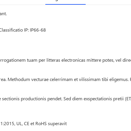
ant.
assificatio IP: IP66-68
rrogationem tuam per litteras electronicas mittere potes, vel dir
rea. Methodum vecturae celerrimam et vilissimam tibi eligemus
sectionis productionis pendet. Sed diem exspectationis pretii (ET
1:2015, UL, CE et RoHS superavit