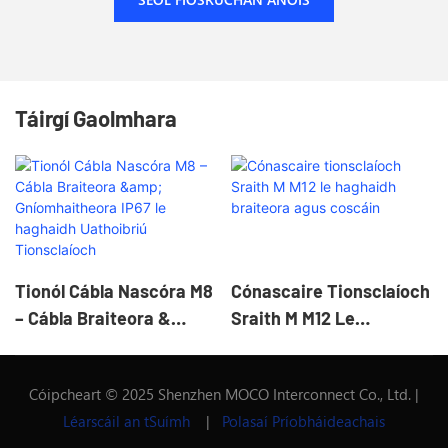
Táirgí Gaolmhara
Tionól Cábla Nascóra M8
Cónascaire Tionsclaíoch
– Cábla Braiteora &
Sraith M M12 Le
Gníomhaitheora IP67 Le
Haghaidh Braiteora Agus
Haghaidh Uathoibriú
Coscáin
Cóipcheart © 2025 Shenzhen MOCO Interconnect Co., Ltd. |
Tionsclaíoch
Léarscáil an tSuímh
|
Polasaí Príobháideachais