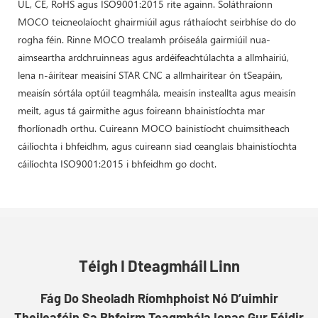
UL, CE, RoHS agus ISO9001:2015 rite againn. Soláthraíonn
MOCO teicneolaíocht ghairmiúil agus ráthaíocht seirbhíse do do
rogha féin. Rinne MOCO trealamh próiseála gairmiúil nua-
aimseartha ardchruinneas agus ardéifeachtúlachta a allmhairiú,
lena n-áirítear meaisíní STAR CNC a allmhairítear ón tSeapáin,
meaisín sórtála optúil teagmhála, meaisín insteallta agus meaisín
meilt, agus tá gairmithe agus foireann bhainistíochta mar
fhorlíonadh orthu. Cuireann MOCO bainistíocht chuimsitheach
cáilíochta i bhfeidhm, agus cuireann siad ceanglais bhainistíochta
cáilíochta ISO9001:2015 i bhfeidhm go docht.
Téigh I Dteagmháil Linn
Fág Do Sheoladh Ríomhphoist Nó D’uimhir
Theileafóin Sa Bhfoirm Teagmhála Ionas Gur Féidir