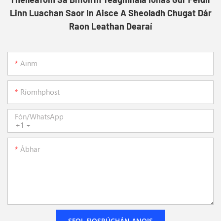
Linn Luachan Saor In Aisce A Sheoladh Chugat Dár
Raon Leathan Dearaí
Ainm
Ríomhphost
Fón/whatsApp
+1
Ábhar
SEOL FIOSRÚCHÁN ANOIS