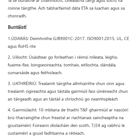
Tá sé bunaithe ar chainníocht, cineálacha táirgí agus socrú na
roinne táirgthe. Ach tabharfaimid dáta ETA sa luachan agus sa
chonradh.
Buntáistí
1.ÚDARÁS: Deimhnithe GJB9001C-2017, ISO9001:2015, UL, CE
agus RoHS rite
2. Uilíocht: Úsáidtear go forleathan i réimsí míleata, leighis,
fuaime-físe, loingseoireachta, tomhais, eitlíochta, slándála,
cumarsáide agus feithicleach.
3. UATHRÉIRIÚ: Trealamh táirgthe allmhairithe chun cinn agus
trealamh cigireachta agus tástála gairmiúil faoi úinéireacht chun
an táirgeadh agus an tástáil a chríochnú go neamhspleách
4. Gairmiúlacht: 10 mbliana de thaithí T&F ghairmiúil ar nascóirí
brú-tharraingthe chun freastal ar riachtanais saincheaptha na
gcustaiméirí; Foireann díolacháin den scoth, 7/24 ag cabhrú le
custaiméirí a gcuid fadhbanna a réiteach.