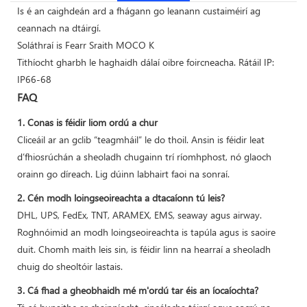
Is é an caighdeán ard a fhágann go leanann custaiméirí ag
ceannach na dtáirgí.
Soláthraí is Fearr Sraith MOCO K
Tithíocht gharbh le haghaidh dálaí oibre foircneacha. Rátáil IP:
IP66-68
FAQ
1. Conas is féidir liom ordú a chur
Cliceáil ar an gclib “teagmháil” le do thoil. Ansin is féidir leat
d’fhiosrúchán a sheoladh chugainn trí ríomhphost, nó glaoch
orainn go díreach. Lig dúinn labhairt faoi na sonraí.
2. Cén modh loingseoireachta a dtacaíonn tú leis?
DHL, UPS, FedEx, TNT, ARAMEX, EMS, seaway agus airway.
Roghnóimid an modh loingseoireachta is tapúla agus is saoire
duit. Chomh maith leis sin, is féidir linn na hearraí a sheoladh
chuig do sheoltóir lastais.
3. Cá fhad a gheobhaidh mé m'ordú tar éis an íocaíochta?