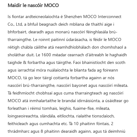
Maidir le nascóir MOCO
Is fiontar ardteicneolaíochta é Shenzhen MOCO Interconnect
Co., Ltd, a bhfuil beagnach deich mbliana de thaithí aige i
bhforbairt, dearadh agus monarú nascóirí féinghlasála brú-
tharraingthe. Le roinnt paitinní údarásacha, is féidir le MOCO
réitigh chábla cáilithe atá neamhdhíobhálach don chomhshaol a
sholáthar duit. Le 1600 méadar cearnach d'áitreabh le haghaidh
taighde & forbartha agus táirgthe. Faoi bhainistíocht den scoth
agus iarrachtaí móra nuálaíochta le blianta fada ag foireann
MOCO, tá go leor táirgí coitianta forbartha againn ar nós
nascóirí brú-tharraingthe, nascóirí bayonet agus nascóirí míleata.
Tá feidhmíocht chobhsaí agus cuma tharraingteach ag nascóirí
MOCO atá inmhalartaithe le brandaí idirnáisiúnta, a úsáidtear go
forleathan i réimsí tomhais, leighis, fuaime-físe, míleata,
loingseoireachta, slándála, eitlíochta, rialaithe tionsclaíoch,
feithicleach agus cumhachta etc. Tá 10 phaitinn fóntais, 2
thrádmharc agus 8 phaitinn dearaidh againn, agus tá deimhniú