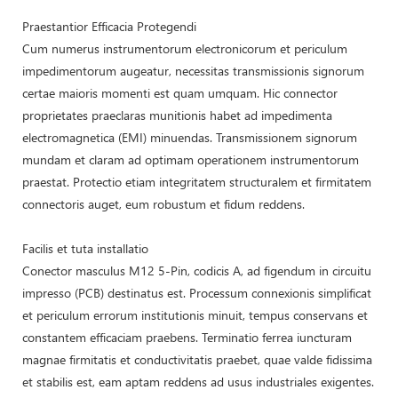
Praestantior Efficacia Protegendi
Cum numerus instrumentorum electronicorum et periculum
impedimentorum augeatur, necessitas transmissionis signorum
certae maioris momenti est quam umquam. Hic connector
proprietates praeclaras munitionis habet ad impedimenta
electromagnetica (EMI) minuendas. Transmissionem signorum
mundam et claram ad optimam operationem instrumentorum
praestat. Protectio etiam integritatem structuralem et firmitatem
connectoris auget, eum robustum et fidum reddens.
Facilis et tuta installatio
Conector masculus M12 5-Pin, codicis A, ad figendum in circuitu
impresso (PCB) destinatus est. Processum connexionis simplificat
et periculum errorum institutionis minuit, tempus conservans et
constantem efficaciam praebens. Terminatio ferrea iuncturam
magnae firmitatis et conductivitatis praebet, quae valde fidissima
et stabilis est, eam aptam reddens ad usus industriales exigentes.