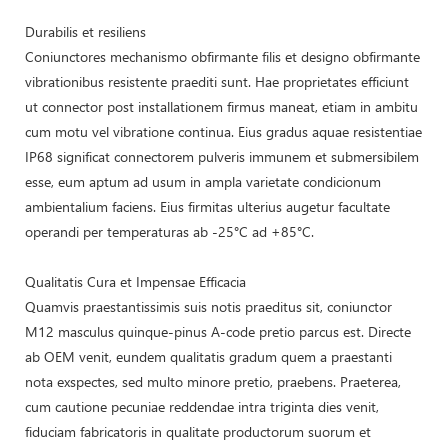
Durabilis et resiliens
Coniunctores mechanismo obfirmante filis et designo obfirmante
vibrationibus resistente praediti sunt. Hae proprietates efficiunt
ut connector post installationem firmus maneat, etiam in ambitu
cum motu vel vibratione continua. Eius gradus aquae resistentiae
IP68 significat connectorem pulveris immunem et submersibilem
esse, eum aptum ad usum in ampla varietate condicionum
ambientalium faciens. Eius firmitas ulterius augetur facultate
operandi per temperaturas ab -25°C ad +85°C.
Qualitatis Cura et Impensae Efficacia
Quamvis praestantissimis suis notis praeditus sit, coniunctor
M12 masculus quinque-pinus A-code pretio parcus est. Directe
ab OEM venit, eundem qualitatis gradum quem a praestanti
nota exspectes, sed multo minore pretio, praebens. Praeterea,
cum cautione pecuniae reddendae intra triginta dies venit,
fiduciam fabricatoris in qualitate productorum suorum et