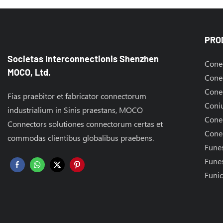
PRO
Societas Interconnectionis Shenzhen
Cone
MOCO, Ltd.
Conec
Conec
Fias praebitor et fabricator connectorum
Coniu
industrialium in Sinis praestans, MOCO
Cone
Connectors solutiones connectorum certas et
Cone
commodas clientibus globalibus praebens.
Fune
Fune
Funic