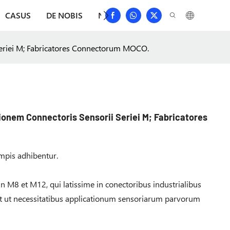
CASUS
DE NOBIS
NUNTII
DEPRIME
CONTACT
 Seriei M; Fabricatores Connectorum MOCO.
tionem Connectoris Sensorii Seriei M; Fabricatores
ampis adhibentur.
n M8 et M12, qui latissime in conectoribus industrialibus
 ut necessitatibus applicationum sensoriarum parvorum