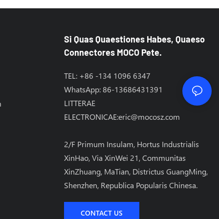
Si Quas Quaestiones Habes, Quaeso
Connectores MOCO Pete.
TEL: +86 -134 1096 6347
WhatsApp: 86-13686431391
LITTERAE
m
ELECTRONICAE:
eric@mocosz.com
2/F Primum Insulam, Hortus Industrialis
XinHao, Via XinWei 21, Communitas
XinZhuang, MaTian, ​​Districtus GuangMing,
Shenzhen, Republica Popularis Chinesa.
CONTACT US