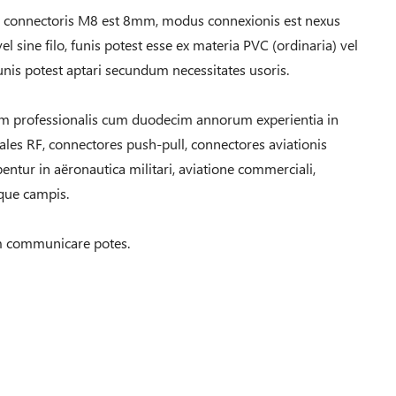
 connectoris M8 est 8mm, modus connexionis est nexus
vel sine filo, funis potest esse ex materia PVC (ordinaria) vel
funis potest aptari secundum necessitates usoris.
m professionalis cum duodecim annorum experientia in
ales RF, connectores push-pull, connectores aviationis
bentur in aëronautica militari, aviatione commerciali,
sque campis.
um communicare potes.