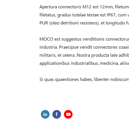
Apertura connectoris M12 est 12mm, filetum
filetatus, gradus tutelae testae est IP67, cum 
PUR (oleo detritioni resistens), et longitudo 
MOCO est suggestus venditionis connectoru
industria. Praecipue vendit connectores coaxi
militaris, et cetera. Nostra producta late adhi
applicationibus industrialibus, medicina, alii
Si quas quaestiones habes, libenter nobisc