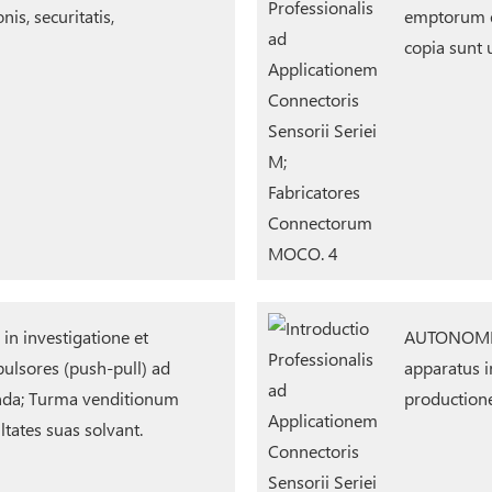
is, securitatis,
emptorum et
copia sunt u
 in investigatione et
AUTONOMIA:
ulsores (push-pull) ad
apparatus i
enda; Turma venditionum
production
ultates suas solvant.