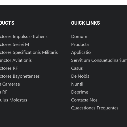
DUCTS
QUICK LINKS
ctores Impulsus-Trahens
Domum
tores Seriei M
Producta
tores Specificationis Militaris
Applicatio
nctor Aviationis
Servitium Consuetudinariu
ctores RF
Casus
ctores Bayonetenses
De Nobis
s Camerae
Nuntii
s RF
Deprime
ulus Molestus
Contacta Nos
Quaestiones Frequentes