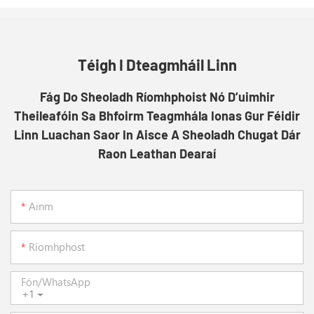
Téigh I Dteagmháil Linn
Fág Do Sheoladh Ríomhphoist Nó D’uimhir
Theileafóin Sa Bhfoirm Teagmhála Ionas Gur Féidir
Linn Luachan Saor In Aisce A Sheoladh Chugat Dár
Raon Leathan Dearaí
Ainm
Ríomhphost
Fón/whatsApp
+1