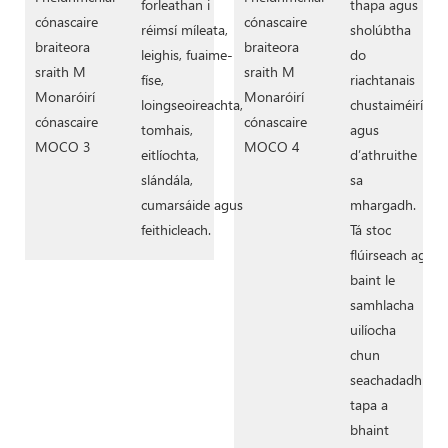
forleathan i
thapa agus
réimsí míleata,
sholúbtha
leighis, fuaime-
do
físe,
riachtanais
loingseoireachta,
chustaiméirí
tomhais,
agus
eitlíochta,
d’athruithe
slándála,
sa
cumarsáide agus
mhargadh.
feithicleach.
Tá stoc
flúirseach ag
baint le
samhlacha
uilíocha
chun
seachadadh
tapa a
bhaint