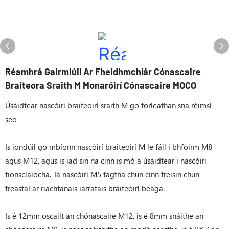
Réamhrá Gairmiúil Ar Fheidhmchlár Cónascaire
Braiteora Sraith M Monaróirí Cónascaire MOCO
Úsáidtear nascóirí braiteoirí sraith M go forleathan sna réimsí
seo
Is iondúil go mbíonn nascóirí braiteoirí M le fáil i bhfoirm M8
agus M12, agus is iad sin na cinn is mó a úsáidtear i nascóirí
tionsclaíocha. Tá nascóirí M5 tagtha chun cinn freisin chun
freastal ar riachtanais iarratais braiteoirí beaga.
Is é 12mm oscailt an chónascaire M12, is é 8mm snáithe an