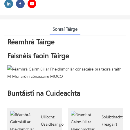
Sonraí Táirge
Réamhrá Táirge
Faisnéis faoin Táirge
Buntáistí na Cuideachta
Uilíocht:
Solúbthacht:
Úsáidtear go
Freagairt