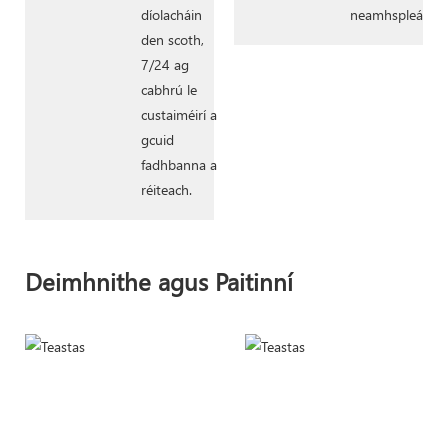
díolacháin
neamhspleách
den scoth,
7/24 ag
cabhrú le
custaiméirí a
gcuid
fadhbanna a
réiteach.
Deimhnithe agus Paitinní