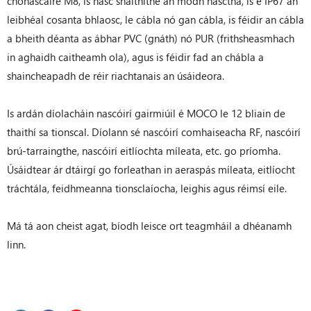
chónascaire M8, is nasc snáithithe an modh nasctha, is é IP67 an
leibhéal cosanta bhlaosc, le cábla nó gan cábla, is féidir an cábla
a bheith déanta as ábhar PVC (gnáth) nó PUR (frithsheasmhach
in aghaidh caitheamh ola), agus is féidir fad an chábla a
shaincheapadh de réir riachtanais an úsáideora.
Is ardán díolacháin nascóirí gairmiúil é MOCO le 12 bliain de
thaithí sa tionscal. Díolann sé nascóirí comhaiseacha RF, nascóirí
brú-tarraingthe, nascóirí eitlíochta míleata, etc. go príomha.
Úsáidtear ár dtáirgí go forleathan in aeraspás míleata, eitlíocht
tráchtála, feidhmeanna tionsclaíocha, leighis agus réimsí eile.
Má tá aon cheist agat, bíodh leisce ort teagmháil a dhéanamh
linn.