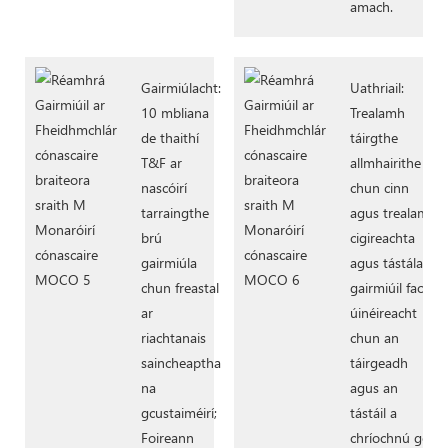
amach.
Gairmiúlacht:
Uathriail:
10 mbliana
Trealamh
de thaithí
táirgthe
T&F ar
allmhairithe
nascóirí
chun cinn
tarraingthe
agus trealamh
brú
cigireachta
gairmiúla
agus tástála
chun freastal
gairmiúil faoi
ar
úinéireacht
riachtanais
chun an
saincheaptha
táirgeadh
na
agus an
gcustaiméirí;
tástáil a
Foireann
chríochnú go