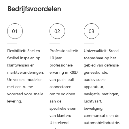
Bedrijfsvoordelen
01
02
03
Flexibiliteit: Snel en
Professionaliteit:
Universaliteit: Breed
flexibel inspelen op
10 jaar
toepasbaar op het
klantwensen en
professionele
gebied van defensie,
marktveranderingen.
ervaring in R&D
geneeskunde,
Universele modellen
van push-pull-
audiovisuele
met een ruime
connectoren
apparatuur,
voorraad voor snelle
om te voldoen
navigatie, metingen,
levering.
aan de
luchtvaart,
specifieke eisen
beveiliging,
van klanten;
communicatie en de
Uitstekend
automobielindustrie.