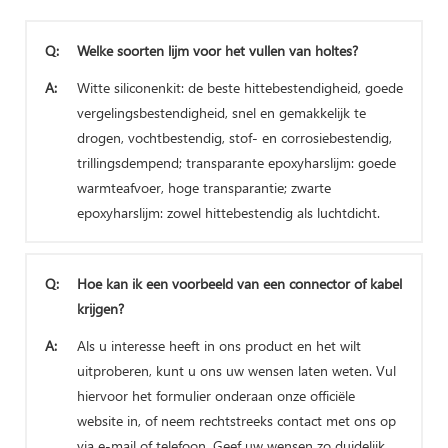
Q:
Welke soorten lijm voor het vullen van holtes?
A:
Witte siliconenkit: de beste hittebestendigheid, goede
vergelingsbestendigheid, snel en gemakkelijk te
drogen, vochtbestendig, stof- en corrosiebestendig,
trillingsdempend; transparante epoxyharslijm: goede
warmteafvoer, hoge transparantie; zwarte
epoxyharslijm: zowel hittebestendig als luchtdicht.
Q:
Hoe kan ik een voorbeeld van een connector of kabel
krijgen?
A:
Als u interesse heeft in ons product en het wilt
uitproberen, kunt u ons uw wensen laten weten. Vul
hiervoor het formulier onderaan onze officiële
website in, of neem rechtstreeks contact met ons op
via e-mail of telefoon. Geef uw wensen zo duidelijk