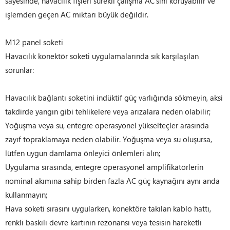
sayesinde, havacılık fişleri sürekli çalışma AC'sini koruyabilir ve
işlemden geçen AC miktarı büyük değildir.
M12 panel soketi
Havacılık konektör soketi uygulamalarında sık karşılaşılan
sorunlar:
Havacılık bağlantı soketini indüktif güç varlığında sökmeyin, aksi
takdirde yangın gibi tehlikelere veya arızalara neden olabilir;
Yoğuşma veya su, entegre operasyonel yükselteçler arasında
zayıf topraklamaya neden olabilir. Yoğuşma veya su oluşursa,
lütfen uygun damlama önleyici önlemleri alın;
Uygulama sırasında, entegre operasyonel amplifikatörlerin
nominal akımına sahip birden fazla AC güç kaynağını aynı anda
kullanmayın;
Hava soketi sırasını uygularken, konektöre takılan kablo hattı,
renkli baskılı devre kartının rezonansı veya tesisin hareketli