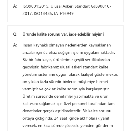
A:
ISO9001:2015, Ulusal Askeri Standart GJB9001C-
2017, ISO13485, IATF16949
Q:
Üründe kalite sorunu var, iade edebilir miyim?
A:
İnsan kaynaklı olmayan nedenlerden kaynaklanan
arızalar için ücretsiz değişim işlemi uygulanmaktadır.
Biz bir fabrikayız, ürünlerimiz çeşitli sertifikalardan
geçmiştir, fabrikamız ulusal askeri standart kalite
yönetim sistemine uygun olarak faaliyet göstermekte,
on yıldan fazla süredir binlerce müşteriye hizmet
vermiştir ve çok az kalite sorunuyla karşılaşmıştır.
Üretim sürecinde denetimler yapılmakta ve ürün
kalitesini sağlamak için özel personel tarafından tam
denetimler gerçekleştirilmektedir. Bir kalite sorunu
ortaya çıktığında, 24 saat içinde aktif olarak yanıt
verecek, en kısa sürede çözecek, yeniden gönderim