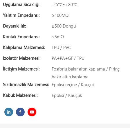
Uygulama Sıcaklığı:
-25℃~+80℃
Yalıtım Empedansı:
≥100MΩ
Dayanıklılık:
≥500 Döngü
Kontak Empedansı:
≤5mΩ
Kalıplama Malzemesi:
TPU / PVC
İzolatör Malzemesi:
PA+PA+GF / TPU
İletişim Malzemesi:
Fosforlu bakır altın kaplama / Pirinç
bakır altın kaplama
Sızdırmazlık Malzemesi:
Epoksi reçine / Kauçuk
Kabuk Malzemesi:
Epoksi / Kauçuk