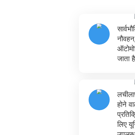
सार्वभ
नौवहन,
ऑटोमोटि
जाता ह
लचीलाप
होने व
प्रतिक
लिए यून
उपलब्ध