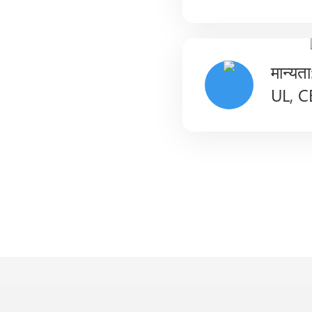
मान्य
UL, CE