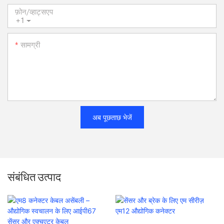
फ़ोन/व्हाट्सएप
+1
सामग्री
अब पूछताछ भेजें
संबंधित उत्पाद