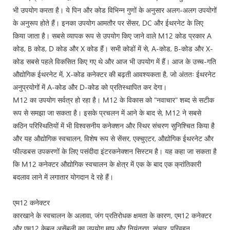
भी उपयोग करता है। ये पिन और कोड विभिन्न गुणों के अनुसार अलग-अलग उपयोगों
के अनुरूप होते हैं। इनका उपयोग आमतौर पर सेंसर, DC और ईथरनेट के लिए
किया जाता है। सबसे व्यापक रूप से उपयोग किए जाने वाले M12 कोड प्रकार A
कोड, B कोड, D कोड और X कोड हैं। सभी कोडों में से, A-कोड, B-कोड और X-
कोड सबसे पहले विकसित किए गए थे और आज भी उपयोग में हैं। आज के उच्च-गति
औद्योगिक ईथरनेट में, X-कोड कनेक्टर की बढ़ती आवश्यकता है, जो अंततः ईथरनेट
अनुप्रयोगों में A-कोड और D-कोड को प्रतिस्थापित कर देगा।
M12 का उपयोग सर्वत्र हो रहा है। M12 के विकास को "नवाचार" शब्द से सटीक
रूप से समझा जा सकता है। इसके प्रचलन में आने के बाद से, M12 ने सबसे
कठिन परिस्थितियों में भी विश्वसनीय कनेक्शन और स्थिर संचरण सुनिश्चित किया है
और यह औद्योगिक स्वचालन, विशेष रूप से सेंसर, एक्चुएटर, औद्योगिक ईथरनेट और
फील्डबस उपकरणों के लिए पसंदीदा इंटरकनेक्शन सिस्टम है। यह कहा जा सकता है
कि M12 कनेक्टर औद्योगिक स्वचालन के क्षेत्र में एक के बाद एक क्रांतिकारी
बदलाव लाने में लगातार योगदान दे रहे हैं।
एम12 कनेक्टर
कारखाने के स्वचालन के अलावा, जंग प्रतिरोधक क्षमता के कारण, एम12 कनेक्टर
और एम12 केबल असेंबली का उपयोग माप और नियंत्रण, संचार, परिवहन,