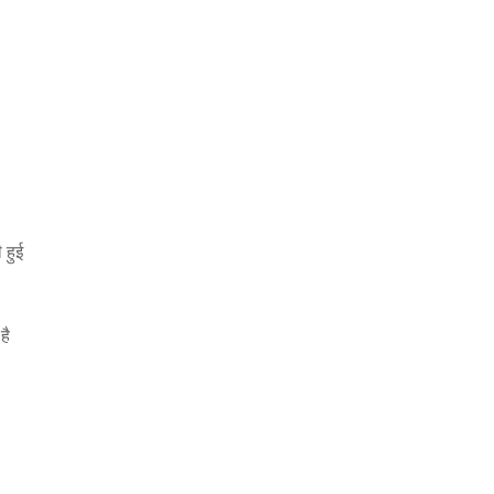
 हुई
है