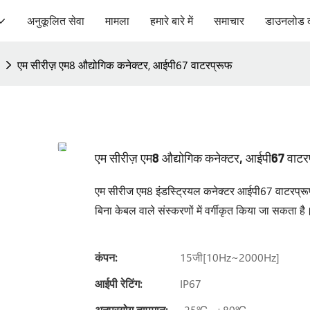
अनुकूलित सेवा
मामला
हमारे बारे में
समाचार
डाउनलोड 
एम सीरीज़ एम8 औद्योगिक कनेक्टर, आईपी67 वाटरप्रूफ
एम सीरीज़ एम8 औद्योगिक कनेक्टर, आईपी67 वाटर
एम सीरीज एम8 इंडस्ट्रियल कनेक्टर आईपी67 वाटरप्रूफ ह
बिना केबल वाले संस्करणों में वर्गीकृत किया जा सकता है
कंपन:
15जी[10Hz~2000Hz]
आईपी ​​रेटिंग:
IP67
अनुप्रयोग तापमान:
-25℃~+80℃