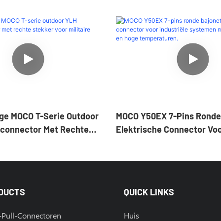
ge MOCO T-Serie Outdoor
MOCO Y50EX 7-Pins Ronde
connector Met Rechte
Elektrische Connector Vo
r Militaire Toepassingen
Industriële Systemen Met
Energie En Hoge Temperat
DUCTS
QUICK LINKS
-Pull-Connectoren
Huis