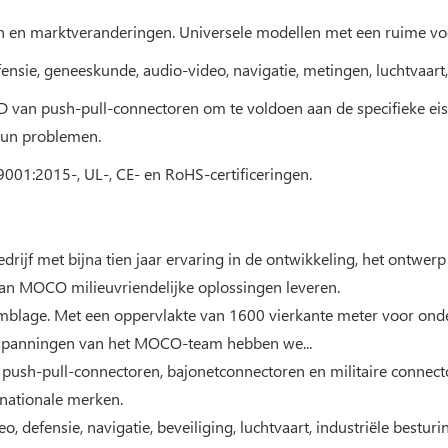
eften en marktveranderingen. Universele modellen met een ruime vo
fensie, geneeskunde, audio-video, navigatie, metingen, luchtvaar
 R&D van push-pull-connectoren om te voldoen aan de specifieke e
 hun problemen.
001:2015-, UL-, CE- en RoHS-certificeringen.
rijf met bijna tien jaar ervaring in de ontwikkeling, het ontwer
an MOCO milieuvriendelijke oplossingen leveren.
mblage. Met een oppervlakte van 1600 vierkante meter voor onder
nspanningen van het MOCO-team hebben we...
 push-pull-connectoren, bajonetconnectoren en militaire connec
ernationale merken.
, defensie, navigatie, beveiliging, luchtvaart, industriële bestu