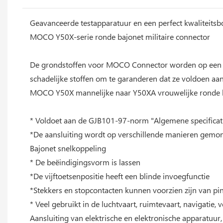
Geavanceerde testapparatuur en een perfect kwaliteits
MOCO Y50X-serie ronde bajonet militaire connector
De grondstoffen voor MOCO Connector worden op een ze
schadelijke stoffen om te garanderen dat ze voldoen a
MOCO Y50X mannelijke naar Y50XA vrouwelijke ronde ba
* Voldoet aan de GJB101-97-norm "Algemene specificatie 
*De aansluiting wordt op verschillende manieren gemonte
Bajonet snelkoppeling
* De beëindigingsvorm is lassen
*De vijftoetsenpositie heeft een blinde invoegfunctie
*Stekkers en stopcontacten kunnen voorzien zijn van pi
* Veel gebruikt in de luchtvaart, ruimtevaart, navigatie, 
Aansluiting van elektrische en elektronische apparatuu