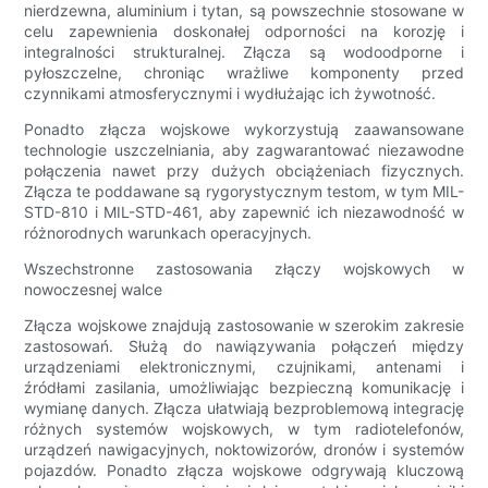
nierdzewna, aluminium i tytan, są powszechnie stosowane w
celu zapewnienia doskonałej odporności na korozję i
integralności strukturalnej. Złącza są wodoodporne i
pyłoszczelne, chroniąc wrażliwe komponenty przed
czynnikami atmosferycznymi i wydłużając ich żywotność.
Ponadto złącza wojskowe wykorzystują zaawansowane
technologie uszczelniania, aby zagwarantować niezawodne
połączenia nawet przy dużych obciążeniach fizycznych.
Złącza te poddawane są rygorystycznym testom, w tym MIL-
STD-810 i MIL-STD-461, aby zapewnić ich niezawodność w
różnorodnych warunkach operacyjnych.
Wszechstronne zastosowania złączy wojskowych w
nowoczesnej walce
Złącza wojskowe znajdują zastosowanie w szerokim zakresie
zastosowań. Służą do nawiązywania połączeń między
urządzeniami elektronicznymi, czujnikami, antenami i
źródłami zasilania, umożliwiając bezpieczną komunikację i
wymianę danych. Złącza ułatwiają bezproblemową integrację
różnych systemów wojskowych, w tym radiotelefonów,
urządzeń nawigacyjnych, noktowizorów, dronów i systemów
pojazdów. Ponadto złącza wojskowe odgrywają kluczową