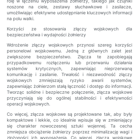
rolę w łączeniu wyposażenia żołnierzy, takiego jak czujniki
noszone na ciele, zestawy słuchawkowe i zasilacze,
umożliwiając efektywne udostępnianie kluczowych informacji
na polu walki.
Korzyści ze stosowania złączy wojskowych dla
bezpieczeństwa i wydajności żołnierzy
Wdrożenie złączy wojskowych przynosi szereg korzyści
personelowi wojskowemu. Jedną z głównych zalet jest
zwiększone bezpieczeństwo. Złącza te zapobiegają
przypadkowemu rozłączeniu lub przerwaniu działania
systemów krytycznych, zapewniając nieprzerwaną
komunikację i zasilanie. Trwałość i niezawodność złączy
wojskowych zmniejszają ryzyko awarii systemów,
zapewniając żołnierzom stałą łączność i dostęp do informacji.
Tworząc solidne i bezpieczne połączenie, złącza wojskowe
przyczyniają się do ogólnej stabilności i efektywności
operacji wojskowych.
Co więcej, złącza wojskowe są projektowane tak, aby były
kompaktowe i lekkie, co idealnie wpisuje się w zmieniający
się charakter nowoczesnej sztuki wojennej. Ta cecha
zmniejsza obciążenie żołnierzy poprzez minimalizację wagi i
złożoności ich wyposażenia. Co więcej, złącza wojskowe