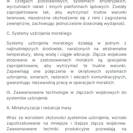
w czołgach podstawowych, systemach artyleryjskich,
wyrzutniach rakiet i innych platformach lądowych. Zostały
zaprojektowane tak, aby wytrzymać trudne warunki
terenowe, nieostrożne obchodzenie się z nimi i zagrożenia
zewnętrzne, zachowując jednocześnie doskonałą wydajność.
C. Systemy uzbrojenia morskiego
Systemy uzbrojenia morskiego działają w jednym z
najtrudniejszych środowisk, narażonych na ekstremalne
temperatury, słoną wodę i ciągłe wibracje. Złącza wojskowe
stosowane w zastosowaniach morskich są specjalnie
zaprojektowane, aby wytrzymać te trudne warunki.
Zapewniają one połączenia w okrętowych systemach
uzbrojenia, sonarach, radarach i sieciach komunikacyjnych,
gwarantując niezawodną pracę w operacjach morskich.
III. Zaawansowane technologie w złączach wojskowych do
systemów uzbrojenia
A. Miniaturyzacja i redukcja masy
Wraz ze wzrostem złożoności systemów uzbrojenia, wzrosło
zapotrzebowanie na mniejsze i lżejsze złącza wojskowe.
Zaawansowane techniki produkcyjne pozwalają na