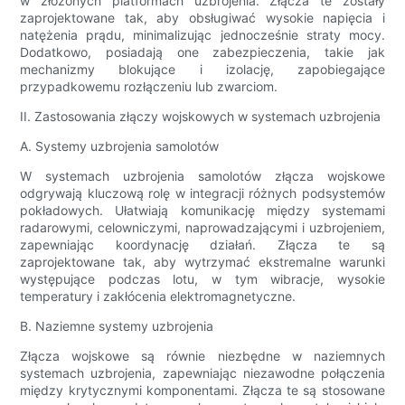
w złożonych platformach uzbrojenia. Złącza te zostały
zaprojektowane tak, aby obsługiwać wysokie napięcia i
natężenia prądu, minimalizując jednocześnie straty mocy.
Dodatkowo, posiadają one zabezpieczenia, takie jak
mechanizmy blokujące i izolację, zapobiegające
przypadkowemu rozłączeniu lub zwarciom.
II. Zastosowania złączy wojskowych w systemach uzbrojenia
A. Systemy uzbrojenia samolotów
W systemach uzbrojenia samolotów złącza wojskowe
odgrywają kluczową rolę w integracji różnych podsystemów
pokładowych. Ułatwiają komunikację między systemami
radarowymi, celowniczymi, naprowadzającymi i uzbrojeniem,
zapewniając koordynację działań. Złącza te są
zaprojektowane tak, aby wytrzymać ekstremalne warunki
występujące podczas lotu, w tym wibracje, wysokie
temperatury i zakłócenia elektromagnetyczne.
B. Naziemne systemy uzbrojenia
Złącza wojskowe są równie niezbędne w naziemnych
systemach uzbrojenia, zapewniając niezawodne połączenia
między krytycznymi komponentami. Złącza te są stosowane