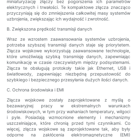
miniaturyzację złączy bez pogorszenia ich parametrów
elektrycznych i trwałości. Te kompaktowe złącza znacząco
przyczyniają się do zmniejszenia całkowitej masy systemów
uzbrojenia, zwiększając ich wydajność i zwrotność.
B. Zwiększona prędkość transmisji danych
Wraz ze wzrostem zaawansowania systemów uzbrojenia,
potrzeba szybszej transmisji danych staje się priorytetem.
Złącza wojskowe wykorzystują zaawansowane technologie,
które umożliwiają szybką transmisję danych, zapewniając
komunikację w czasie rzeczywistym między podsystemami.
Złącza te obsługują protokoły takie jak Ethernet, USB i
światłowody, zapewniając niezbędną przepustowość do
szybkiego i bezpiecznego przesyłania dużych ilości danych.
C. Ochrona środowiska i EMI
Złącza wojskowe zostały zaprojektowane z myślą o
bezawaryjnej pracy w ekstremalnych warunkach
środowiskowych, w tym przy wahaniach temperatury, wilgoci
i pyle. Posiadają wzmocnione elementy i mechanizmy
uszczelniające, które chronią przed tymi czynnikami. Co
więcej, złącza wojskowe są zaprojektowane tak, aby były
odporne na zakłócenia elektromagnetyczne (EMI)