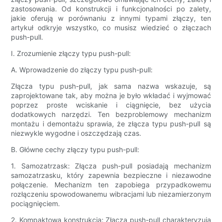
zastosowania. Od konstrukcji i funkcjonalności po zalety,
jakie oferują w porównaniu z innymi typami złączy, ten
artykuł odkryje wszystko, co musisz wiedzieć o złączach
push-pull.
I. Zrozumienie złączy typu push-pull:
A. Wprowadzenie do złączy typu push-pull:
Złącza typu push-pull, jak sama nazwa wskazuje, są
zaprojektowane tak, aby można je było wkładać i wyjmować
poprzez proste wciskanie i ciągnięcie, bez użycia
dodatkowych narzędzi. Ten bezproblemowy mechanizm
montażu i demontażu sprawia, że ​​złącza typu push-pull są
niezwykle wygodne i oszczędzają czas.
B. Główne cechy złączy typu push-pull:
1. Samozatrzask: Złącza push-pull posiadają mechanizm
samozatrzasku, który zapewnia bezpieczne i niezawodne
połączenie. Mechanizm ten zapobiega przypadkowemu
rozłączeniu spowodowanemu wibracjami lub niezamierzonym
pociągnięciem.
2. Kompaktowa konstrukcja: Złącza push-pull charakteryzują